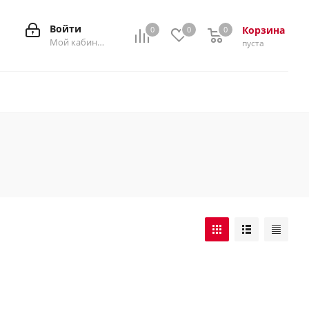
Войти
Корзина
0
0
0
0
Мой кабинет
пуста