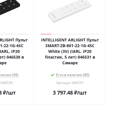
RLIGHT Пульт
INTELLIGENT ARLIGHT Пульт
1-22-1G-4SC
SMART-ZB-801-22-1G-4SC
(IARL, IP20
White (3V) (IARL, IP20
ет) 046530 в
Пластик, 5 лет) 046531 в
аре
Самаре
аличии (49)
Есть в наличии (80)
 046530
Артикул: 046531
8
₽
/шт
3 797.48
₽
/шт