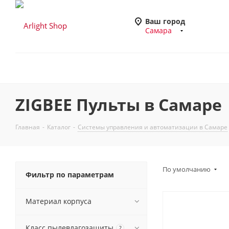
Ваш город
Самара
ZIGBEE Пульты в Самаре
Главная
-
Каталог
-
Системы управления и автоматизации в Самаре
По умолчанию
Фильтр по параметрам
Материал корпуса
Класс пылевлагозащиты
?