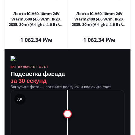
Лента IC-A60-10mm 24V
Лента IC-A60-10mm 24V
Warm3500 (4.6 W/m, IP20,
Warm2400 (4.6 W/m, IP20,
2835, 30m) (Arlight, 4.6 Вт/м,
2835, 30m) (Arlight, 4.6 Вт/м,
IP20) 028626(2) в Самаре
IP20) 028627(2) в Самаре
1 062.34
₽
/м
1 062.34
₽
/м
AI ВКЛЮЧАЕТ СВЕТ
Подсветка фасада
за 30 секунд
Загрузите фото — потяните ползунок и включите свет
ЛЕ
ДО