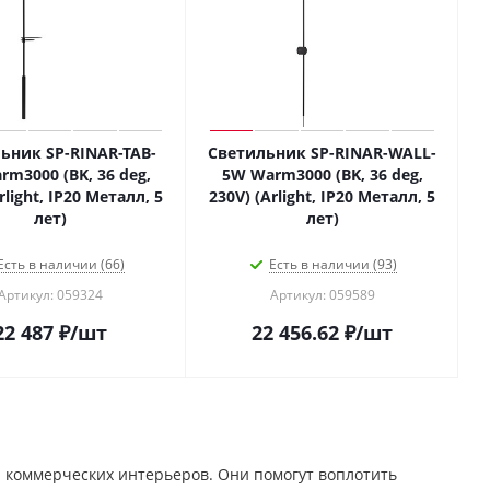
ьник SP-RINAR-TAB-
Светильник SP-RINAR-WALL-
m3000 (BK, 36 deg,
5W Warm3000 (BK, 36 deg,
rlight, IP20 Металл, 5
230V) (Arlight, IP20 Металл, 5
лет)
лет)
Есть в наличии (66)
Есть в наличии (93)
Артикул: 059324
Артикул: 059589
22 487
₽
/шт
22 456.62
₽
/шт
и коммерческих интерьеров. Они помогут воплотить