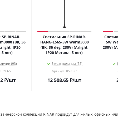
 SP-RINAR-
Светильник SP-RINAR-
Светил
3000 (BK, 36
HANG-L565-5W Warm3000
5W War
(BK, 36 deg, 230V) (Arlight,
230V) (A
 5 лет)
IP20 Металл, 5 лет)
аличии (93)
Есть в наличии (55)
 059322
Артикул: 059323
32
₽
/шт
12 508.65
₽
/шт
изайнерской коллекции RINAR подойдут для жилых, офисных ил