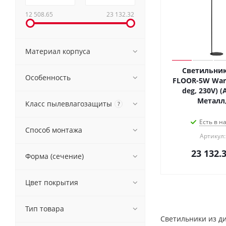
12 508.65
23 132.32
Материал корпуса
Светильник
Особенность
FLOOR-5W Warm
deg, 230V) (Arlight, IP20
Металл,
Класс пылевлагозащиты
?
Есть в н
Способ монтажа
Артикул:
23 132.
Форма (сечение)
Цвет покрытия
Тип товара
Светильники из д