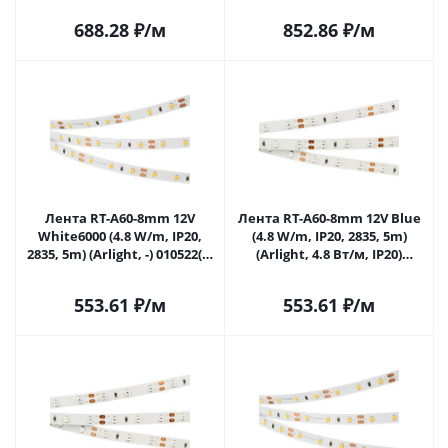
688.28
₽
/м
852.86
₽
/м
Лента RT-A60-8mm 12V
Лента RT-A60-8mm 12V Blue
White6000 (4.8 W/m, IP20,
(4.8 W/m, IP20, 2835, 5m)
2835, 5m) (Arlight, -) 010522(2)
(Arlight, 4.8 Вт/м, IP20)
в Самаре
010523(3) в Самаре
553.61
₽
/м
553.61
₽
/м