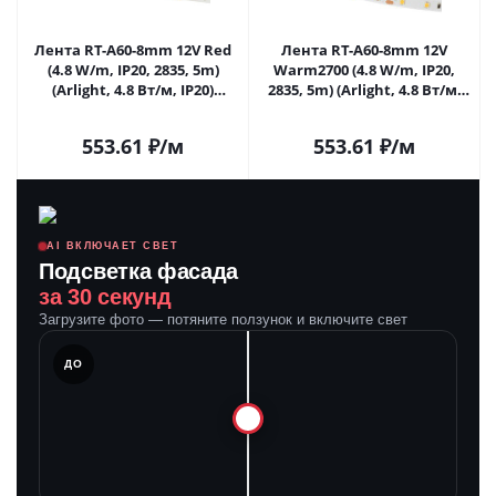
Лента RT-A60-8mm 12V Red
Лента RT-A60-8mm 12V
(4.8 W/m, IP20, 2835, 5m)
Warm2700 (4.8 W/m, IP20,
(Arlight, 4.8 Вт/м, IP20)
2835, 5m) (Arlight, 4.8 Вт/м,
010526(2) в Самаре
IP20) 010597(2) в Самаре
553.61
₽
/м
553.61
₽
/м
AI ВКЛЮЧАЕТ СВЕТ
Подсветка фасада
за 30 секунд
Загрузите фото — потяните ползунок и включите свет
ЛЕ
ДО