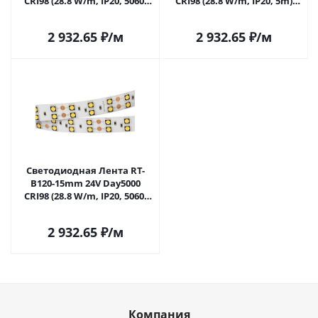
CRI98 (28.8 W/m, IP20, 5060,
CRI98 (28.8 W/m, IP20, 5m)
5m) (Arlight, 28.8 Вт/м, IP20)
(Arlight, Открытый) 021470(3)
021469(2) в Самаре
в Самаре
2 932.65
₽
/м
2 932.65
₽
/м
Светодиодная Лента RT-
B120-15mm 24V Day5000
CRI98 (28.8 W/m, IP20, 5060,
5m) (Arlight, Открытый)
021468(2) в Самаре
2 932.65
₽
/м
Компания