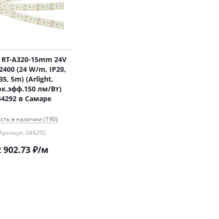
 RT-A320-15mm 24V
400 (24 W/m, IP20,
35, 5m) (Arlight,
к.эфф.150 лм/Вт)
44292 в Самаре
сть в наличии (190)
Артикул: 044292
2 902.73
₽
/м