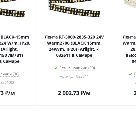
0-BLACK-15mm
Лента RT-5000-2835-320 24V
Лента
24 W/m, IP20,
Warm2700 (BLACK 15mm,
Warm2
(Arlight,
24W/m, IP20) (Arlight, -)
28
150 лм/Вт)
032611 в Самаре
высо
 в Самаре
0
Есть в наличии (90)
аличии (30)
Е
Артикул: 032611
032610(2)
73
₽
/м
2 902.73
₽
/м