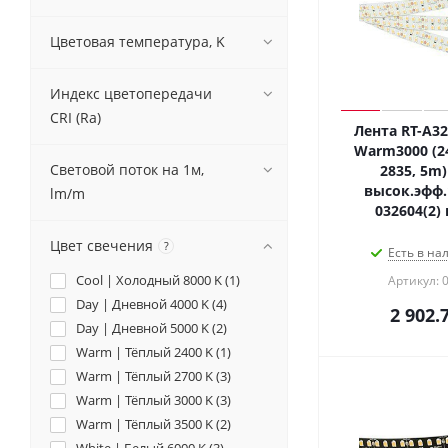
Цветовая температура, K
Индекс цветопередачи
CRI (Ra)
Лента RT-A3
Warm3000 (24
Световой поток на 1м,
2835, 5m) 
высок.эфф.
lm/m
032604(2)
Цвет свечения
?
Есть в на
Cool | Холодный 8000 K (
1
)
Артикул: 
Day | Дневной 4000 K (
4
)
2 902.
Day | Дневной 5000 K (
2
)
Warm | Тёплый 2400 K (
1
)
Warm | Тёплый 2700 K (
3
)
Warm | Тёплый 3000 K (
3
)
Warm | Тёплый 3500 K (
2
)