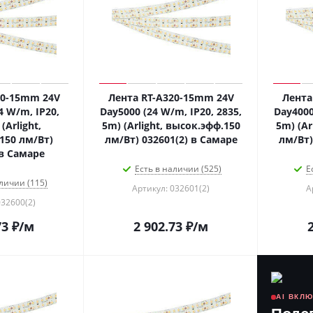
20-15mm 24V
Лента RT-A320-15mm 24V
Лента
4 W/m, IP20,
Day5000 (24 W/m, IP20, 2835,
Day4000
(Arlight,
5m) (Arlight, высок.эфф.150
5m) (Ar
150 лм/Вт)
лм/Вт) 032601(2) в Самаре
лм/Вт)
 в Самаре
Есть в наличии (525)
Е
личии (115)
Артикул: 032601(2)
А
032600(2)
73
₽
/м
2 902.73
₽
/м
AI ВКЛ