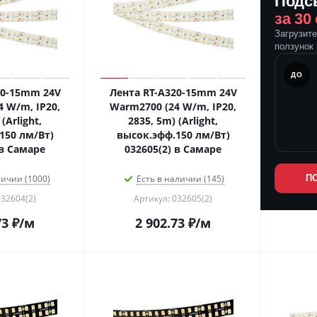
Подс
за 30
Загрузит
ползунок 
ПОСЛЕ
ДО
20-15mm 24V
Лента RT-A320-15mm 24V
 W/m, IP20,
Warm2700 (24 W/m, IP20,
(Arlight,
2835, 5m) (Arlight,
150 лм/Вт)
высок.эфф.150 лм/Вт)
 в Самаре
032605(2) в Самаре
личии (1000)
Есть в наличии (145)
П
032604(2)
Артикул: 032605(2)
73
₽
/м
2 902.73
₽
/м