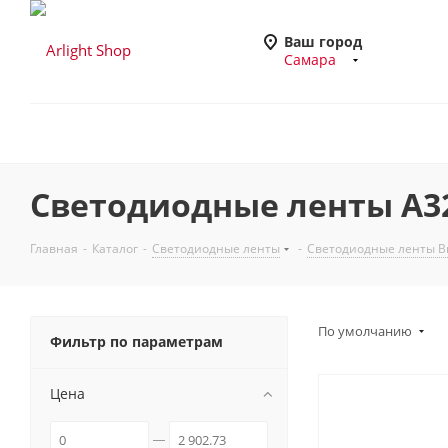
Ваш город
Самара
Светодиодные ленты A32
Главная
-
Каталог
-
Светодиодные ленты
-
Светодиодные ленты В
По умолчанию
Фильтр по параметрам
Цена