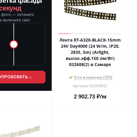
ветка фасада
 секунд
е фото — потяните
и включите свет
Лента RT-A320-BLACK-15mm
24V Day4000 (24 W/m, IP20,
2835, 5m) (Arlight,
высок.эфф.150 лм/Вт)
032608(2) в Самаре
ОПРОБОВАТЬ
→
Есть в наличии (355)
Артикул: 032608(2)
2 902.73
₽
/м