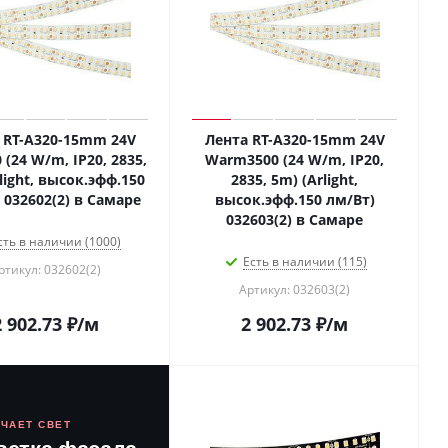
 RT-A320-15mm 24V
Лента RT-A320-15mm 24V
 (24 W/m, IP20, 2835,
Warm3500 (24 W/m, IP20,
light, высок.эфф.150
2835, 5m) (Arlight,
 032602(2) в Самаре
высок.эфф.150 лм/Вт)
032603(2) в Самаре
сть в наличии (1000)
Есть в наличии (115)
ртикул: 032602(2)
Артикул: 032603(2)
2 902.73
₽
/м
2 902.73
₽
/м
ЮЧАЕТ СВЕТ