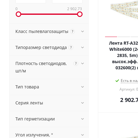
0
2 902.73
Класс пылевлагозащиты
?
Лента RT-A3
Типоразмер светодиода
?
White6000 (2
2835, 5m) 
высок.эфф.
Плотность светодиодов,
?
032600(2)
шт/м
Есть в на
Тип товара
Артикул: 
2 902.
Серия ленты
Тип герметизации
Угол излучения, °