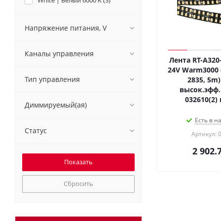
White | Белый 6000 K (
3
)
Напряжение питания, V
Каналы управления
Лента RT-A32
24V Warm3000 (
Тип управления
2835, 5m) 
высок.эфф.
032610(2)
Диммируемый(ая)
Есть в н
Статус
Артикул: 
2 902.
Сбросить