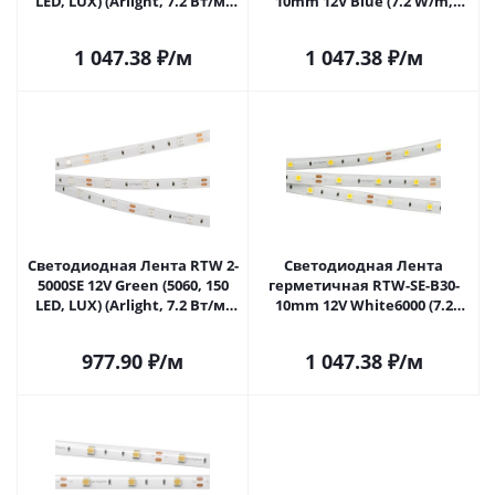
LED, LUX) (Arlight, 7.2 Вт/м,
10mm 12V Blue (7.2 W/m,
IP65) 015135(1) в Самаре
IP65, 5060, 5m) (Arlight, 7.2
Вт/м, IP65) 015135(2) в
1 047.38
₽
/м
1 047.38
₽
/м
Самаре
Светодиодная Лента RTW 2-
Светодиодная Лента
5000SE 12V Green (5060, 150
герметичная RTW-SE-B30-
LED, LUX) (Arlight, 7.2 Вт/м,
10mm 12V White6000 (7.2
IP65) 016508 в Самаре
W/m, IP65, 5060, 5m) (Arlight,
7.2 Вт/м, IP65) 014693(2) в
977.90
₽
/м
1 047.38
₽
/м
Самаре