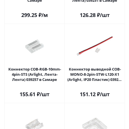
Самаре
Лента) 039251 в Самаре
299.25
₽
/м
126.28
₽
/шт
Коннектор COB-RGB-10mm-
Коннектор выводной COB-
4pin-STS (Arlight, Лента-
MONO-8-2pin-STW-L120-X1
Лента) 039257 в Самаре
(Arlight, IP20 Пластик) 039282
в Самаре
155.61
₽
/шт
151.12
₽
/шт