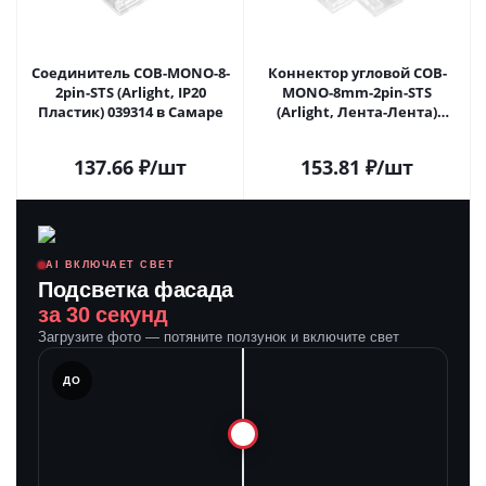
Соединитель COB-MONO-8-
Коннектор угловой COB-
2pin-STS (Arlight, IP20
MONO-8mm-2pin-STS
Пластик) 039314 в Самаре
(Arlight, Лента-Лента)
041761 в Самаре
137.66
₽
/шт
153.81
₽
/шт
AI ВКЛЮЧАЕТ СВЕТ
Подсветка фасада
за 30 секунд
Загрузите фото — потяните ползунок и включите свет
ЛЕ
ДО