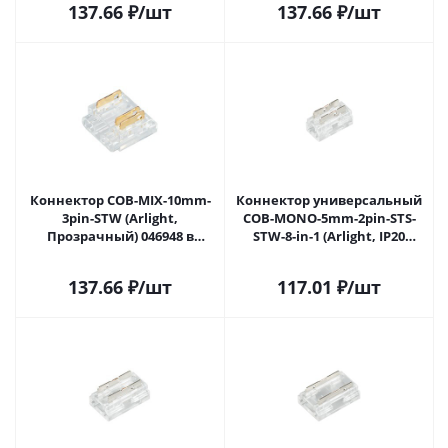
137.66
₽
/шт
137.66
₽
/шт
Коннектор COB-MIX-10mm-
Коннектор универсальный
3pin-STW (Arlight,
COB-MONO-5mm-2pin-STS-
Прозрачный) 046948 в
STW-8-in-1 (Arlight, IP20
Самаре
Пластик) 050529 в Самаре
137.66
₽
/шт
117.01
₽
/шт