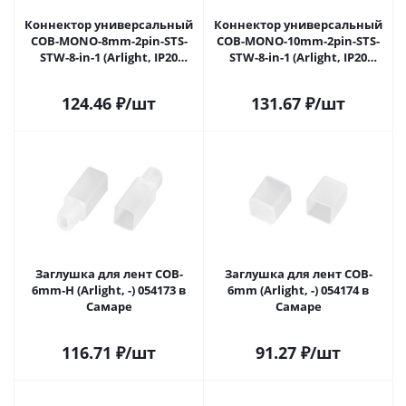
Коннектор универсальный
Коннектор универсальный
COB-MONO-8mm-2pin-STS-
COB-MONO-10mm-2pin-STS-
STW-8-in-1 (Arlight, IP20
STW-8-in-1 (Arlight, IP20
Пластик) 050530 в Самаре
Пластик) 050531 в Самаре
124.46
₽
/шт
131.67
₽
/шт
Заглушка для лент COB-
Заглушка для лент COB-
6mm-H (Arlight, -) 054173 в
6mm (Arlight, -) 054174 в
Самаре
Самаре
116.71
₽
/шт
91.27
₽
/шт