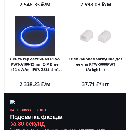
IP67)
2 546.33
₽
/м
2 598.03
₽
/м
Лента герметичная RTW-
Силиконовая заглушка для
PWT-A180-13mm 24V Blue
ленты RTW-5000PWT
(14.4 W/m, IP67, 2835, 5m)
(Arlight, -)
(Arlight, 14.4 Вт/м, IP67)
2 338.23
₽
/м
37.71
₽
/шт
AI ВКЛЮЧАЕТ СВЕТ
Подсветка фасада
за 30 секунд
Загрузите фото — потяните ползунок и включите свет