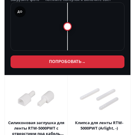
ЛЕ
ДО
ПОПРОБОВАТЬ
→
Силиконовая заглушка для
Клипса для ленты RTW-
ленты RTW-5000PWT с
5000PWT (Arlight, -)
отверстием под кабель