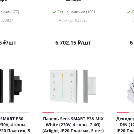
аличии (77)
Есть в наличии (100)
Е
 023827
Артикул: 023828
5
₽
/шт
6 702.15
₽
/шт
6
 SMART-P30-
Панель Sens SMART-P38-MIX
Декодер
30V, 4 зоны,
White (230V, 4 зоны, 2.4G)
DIN (12
IP20 Пластик, 5
(Arlight, IP20 Пластик, 5 лет)
IP20 Пла