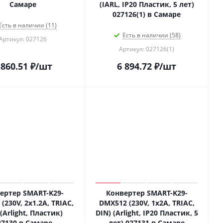
Самаре
(IARL, IP20 Пластик, 5 лет)
027126(1) в Самаре
Есть в наличии (11)
Есть в наличии (58)
Артикул: 027126
Артикул: 027126(1)
 860.51
₽
/шт
6 894.72
₽
/шт
ертер SMART-K29-
Конвертер SMART-K29-
(230V, 2x1.2A, TRIAC,
DMX512 (230V, 1x2A, TRIAC,
(Arlight, Пластик)
DIN) (Arlight, IP20 Пластик, 5
27130 в Самаре
лет) 027131 в Самаре