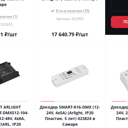
аре
Есть в наличии (70)
аличии (1)
Артикул: 022992
П
 022655
01
₽
/шт
17 640.79
₽
/шт
T ARLIGHT
Декодер SMART-K16-DMX (12-
Декодер
-DMX512-104-
24V, 4x5A) (Arlight, IP20
24V, 2
2-48V, 4x8A,
Пластик, 5 лет) 023824 в
Пласт
(IARL, IP20
Самаре