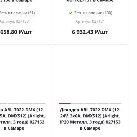
Есть в наличии (61)
Есть в наличии (100)
Артикул: 027130
Артикул: 027131
 658.80
₽
/шт
6 932.43
₽
/шт
р ARL-7022-DMX (12-
Декодер ARL-7022-DMX (12-
5A, DMX512) (Arlight,
24V, 3x6A, DMX512) (Arlight,
талл, 3 года) 027152
IP20 Металл, 3 года) 027153
в Самаре
в Самаре