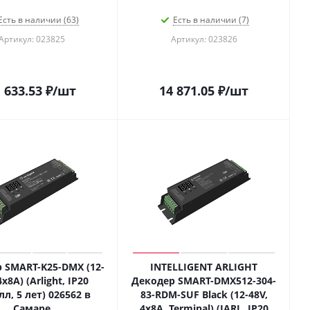
Есть в наличии (63)
Есть в наличии (7)
Артикул: 023825
Артикул: 023826
 633.53
₽
/шт
14 871.05
₽
/шт
 SMART-K25-DMX (12-
INTELLIGENT ARLIGHT
4x8A) (Arlight, IP20
Декодер SMART-DMX512-304-
л, 5 лет) 026562 в
83-RDM-SUF Black (12-48V,
Самаре
4x8A, Terminal) (IARL, IP20