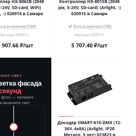
ллер HX-806SB (2048
Контроллер HX-801SB (2048
2-24V, SD-card, WiFi)
pix, 5-24V, SD-card) (Arlight, -)
t, -) 020914 в Самаре
020915 в Самаре
сть в наличии (100)
Есть в наличии (100)
Артикул: 020914
Артикул: 020915
 907.66
₽
/шт
5 707.40
₽
/шт
ЮЧАЕТ СВЕТ
ветка фасада
 секунд
е фото — потяните
и включите свет
Декодер SMART-K15-DMX (12-
36V, 4x8A) (Arlight, IP20
Металл, 5 лет) 023823 в