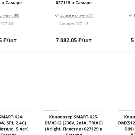
4 в Самаре
027118 в Самаре
аличии (89)
Есть в наличии (7)
 027104
Артикул: 027118
5
₽
/шт
7 082.05
₽
/шт
5
SMART-K24-
Конвертер SMART-K25-
Конв
V, SPI, 2.4G)
DMX512 (230V, 2x1A, TRIAC)
DMX512 
Металл, 5 лет)
(Arlight, Пластик) 027129 в
DIN) 
 Самаре
Самаре
0