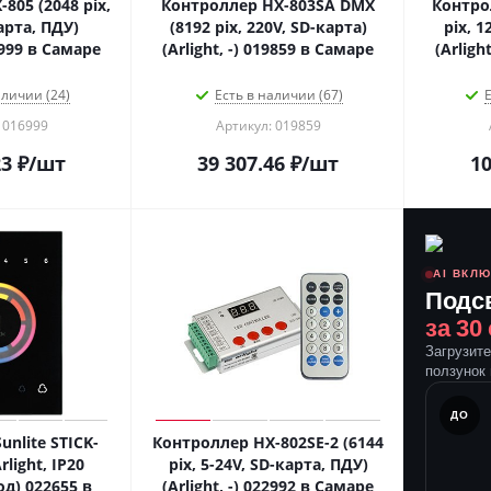
805 (2048 pix,
Контроллер HX-803SA DMX
Контро
арта, ПДУ)
(8192 pix, 220V, SD-карта)
pix, 1
16999 в Самаре
(Arlight, -) 019859 в Самаре
(Arligh
аличии (24)
Есть в наличии (67)
Е
 016999
Артикул: 019859
23
₽
/шт
39 307.46
₽
/шт
10
AI ВКЛ
Подс
за 30
Загрузит
ползунок 
ПОСЛЕ
ДО
nlite STICK-
Контроллер HX-802SE-2 (6144
rlight, IP20
pix, 5-24V, SD-карта, ПДУ)
од) 022655 в
(Arlight, -) 022992 в Самаре