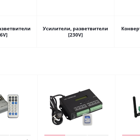
азветвители
Усилители, разветвители
Конверт
36V]
[230V]