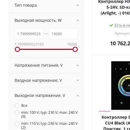
Контроллер HX-
Тип товара
5-24V, SD-к
(Arlight, -) 0
Выходная мощность, W
Есть в н
Артикул:
10 762.
1.7999999523163
19200
Напряжение питания, V
Входное напряжение, V
Выходное напряжение, V
Все
min: 100 V; typ: 230 V; max: 240 V
(
9
)
Контроллер Su
CU4 Black (A
min: 110 V; typ: 230 V; max: 240 V
(
2
)
Пластик, 1 г