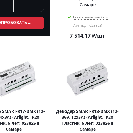
Самаре
Есть в наличии (25)
ОПРОБОВАТЬ
→
Артикул: 023823
7 514.17
₽
/шт
 SMART-K17-DMX (12-
Декодер SMART-K18-DMX (12-
4x3A) (Arlight, IP20
36V, 12x5A) (Arlight, IP20
ик, 5 лет) 023825 в
Пластик, 5 лет) 023826 в
Самаре
Самаре