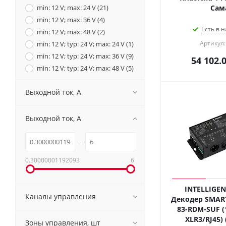
min: 12 V; max: 24 V (
21
)
Сам
min: 12 V; max: 36 V (
4
)
Есть в н
min: 12 V; max: 48 V (
2
)
Артикул:
min: 12 V; typ: 24 V; max: 24 V (
1
)
min: 12 V; typ: 24 V; max: 36 V (
9
)
54 102.
min: 12 V; typ: 24 V; max: 48 V (
5
)
min: 15 V; max: 48 V (
1
)
Выходной ток, A
min: 3 V; max: 45 V (
2
)
min: 36 V; max: 48 V (
2
)
min: 9 V; max: 24 V (
3
)
Выходной ток, A
0.30000001192093
6
INTELLIGEN
Каналы управления
Декодер SMART
83-RDM-SUF (1
XLR3/RJ45) 
Зоны управления, шт