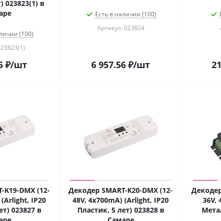
) 023823(1) в
аре
Есть в наличии (100)
Артикул: 023824
личии (100)
023823(1)
5
₽
/шт
6 957.56
₽
/шт
21
-K19-DMX (12-
Декодер SMART-K20-DMX (12-
Декодер
(Arlight, IP20
48V, 4x700mA) (Arlight, IP20
36V, 
ет) 023827 в
Пластик, 5 лет) 023828 в
Метал
аре
Самаре