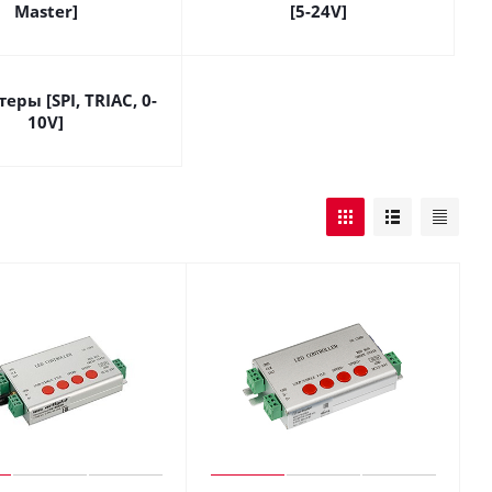
Master]
[5-24V]
еры [SPI, TRIAC, 0-
10V]