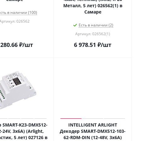
Металл, 5 лет) 026562(1) в
Самаре
сть в наличии (100)
Артикул: 026562
Есть в наличии (2)
Артикул: 026562(1)
 280.66
₽
/шт
6 978.51
₽
/шт
 SMART-K23-DMX512-
INTELLIGENT ARLIGHT
-24V, 3x6A) (Arlight,
Декодер SMART-DMX512-103-
стик, 5 лет) 027126 в
62-RDM-DIN (12-48V, 3x6A)