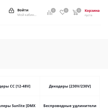
Войти
Корзина
0
0
0
0
Мой кабинет
пуста
еры CC [12-48V]
Декодеры [230V/230V]
леры Sunlite [DMX
Беспроводные удлинители