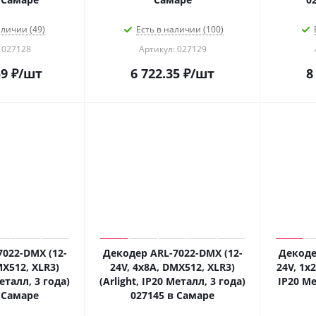
аличии (49)
Есть в наличии (100)
 027128
Артикул: 027129
59
₽
/шт
6 722.35
₽
/шт
8
022-DMX (12-
Декодер ARL-7022-DMX (12-
Декоде
MX512, XLR3)
24V, 4x8A, DMX512, XLR3)
24V, 1x2
Металл, 3 года)
(Arlight, IP20 Металл, 3 года)
IP20 Ме
 Самаре
027145 в Самаре