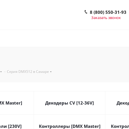
8 (800) 550-31-93
Заказать звонок
-
Серия DMX512 в Самаре
X Master]
Декодеры CV [12-36V]
Декод
ли [230V]
Контроллеры [DMX Master]
Контрол