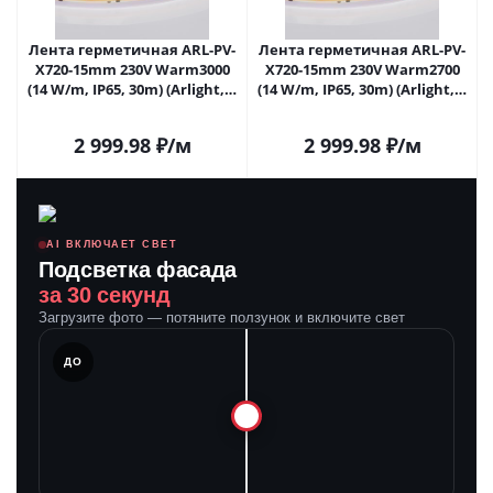
Лента герметичная ARL-PV-
Лента герметичная ARL-PV-
X720-15mm 230V Warm3000
X720-15mm 230V Warm2700
(14 W/m, IP65, 30m) (Arlight, -)
(14 W/m, IP65, 30m) (Arlight, -)
054674 в Самаре
054675 в Самаре
2 999.98
₽
/м
2 999.98
₽
/м
AI ВКЛЮЧАЕТ СВЕТ
Подсветка фасада
за 30 секунд
Загрузите фото — потяните ползунок и включите свет
ЛЕ
ДО