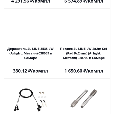
4 291.56
₽
/компл
6 574.89
₽
/компл
Держатель SL-LINE-3535-LW
Подвес SL-LINE-LW 2x2m Set
(Arlight, Металл) 038659 в
(Pad 9x2mm) (Arlight,
Самаре
Металл) 038709 в Самаре
330.12
₽
/компл
1 650.60
₽
/компл