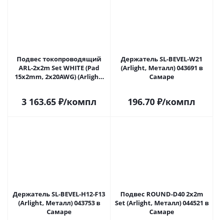
Подвес токопроводящий
Держатель SL-BEVEL-W21
ARL-2x2m Set WHITE (Pad
(Arlight, Металл) 043691 в
15x2mm, 2x20AWG) (Arlight,
Самаре
провод 2x0.5) 043324 в
Самаре
3 163.65
₽
/компл
196.70
₽
/компл
Держатель SL-BEVEL-H12-F13
Подвес ROUND-D40 2x2m
(Arlight, Металл) 043753 в
Set (Arlight, Металл) 044521 в
Самаре
Самаре