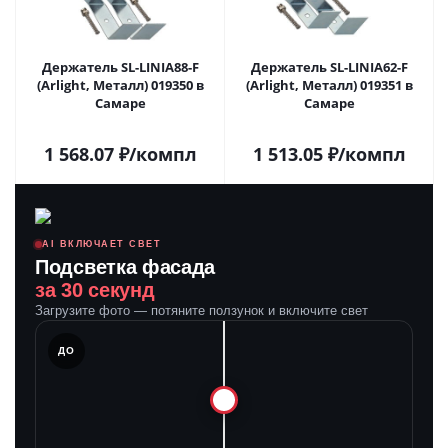
Держатель SL-LINIA88-F
Держатель SL-LINIA62-F
(Arlight, Металл) 019350 в
(Arlight, Металл) 019351 в
Самаре
Самаре
1 568.07
₽
/компл
1 513.05
₽
/компл
AI ВКЛЮЧАЕТ СВЕТ
Подсветка фасада
за 30 секунд
Загрузите фото — потяните ползунок и включите свет
ЛЕ
ДО