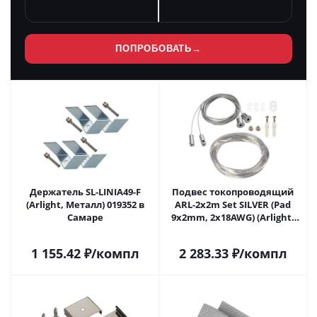
ПОПРОБОВАТЬ
→
Держатель SL-LINIA49-F
Подвес токопроводящий
(Arlight, Металл) 019352 в
ARL-2x2m Set SILVER (Pad
Самаре
9x2mm, 2x18AWG) (Arlight,
провод 2x0.75) 019391(1) в
Самаре
1 155.42
₽
/компл
2 283.33
₽
/компл