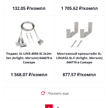
132.05
₽
/компл
1 705.62
₽
/компл
Подвес SL-LINE-4050-3L 2x2m
Монтажный кронштейн SL-
Set (Arlight, Металл) 044679 в
LINIA52-3L-F (Arlight, Металл)
Самаре
044710 в Самаре
1 568.07
₽
/компл
877.57
₽
/компл
Показать еще