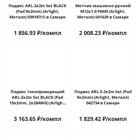
Подвес ARL-2x2m Set BLACK
Метчик машинно-ручной
(Pad 9x2mm) (Arlight,
М12х1.0 Р6М5 (Arlight,
Металл) 039187(1) в Самаре
Металл) 041629 в Самаре
1 856.93
₽
/компл
2 008.23
₽
/компл
Подвес токопроводящий
Подвес ARL-S-2x2m Set (Pad
ARL-2x2m Set BLACK (Pad
9x2mm) (Arlight, Металл)
15x2mm, 2x20AWG) (Arlight,
042734 в Самаре
провод 2x0.5) 041948 в
Самаре
3 163.65
₽
/компл
1 829.42
₽
/компл