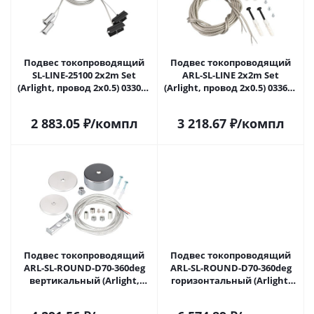
Подвес токопроводящий
Подвес токопроводящий
SL-LINE-25100 2x2m Set
ARL-SL-LINE 2x2m Set
(Arlight, провод 2x0.5) 033072
(Arlight, провод 2x0.5) 033642
в Самаре
в Самаре
2 883.05
₽
/компл
3 218.67
₽
/компл
Подвес токопроводящий
Подвес токопроводящий
ARL-SL-ROUND-D70-360deg
ARL-SL-ROUND-D70-360deg
вертикальный (Arlight,
горизонтальный (Arlight,
провод 2x0.5) 037772 в
провод 2x0.5) 037773 в
Самаре
Самаре