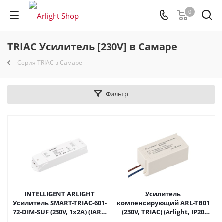
0
TRIAC Усилитель [230V] в Самаре
Серия TRIAC в Самаре
Фильтр
INTELLIGENT ARLIGHT
Усилитель
Усилитель SMART-TRIAC-601-
компенсирующий ARL-TB01
72-DIM-SUF (230V, 1x2A) (IARL,
(230V, TRIAC) (Arlight, IP20
IP20 Пластик, 5 лет) 046490 в
Пластик, 2 года) 023181 в