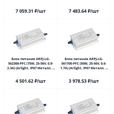
Металл, 5 лет) 043362 в
лет) 043363 в Самаре
Самаре
7 059.31
₽
/шт
7 483.64
₽
/шт
Блок питания ARPJ-LG-
Блок питания ARPJ-LG-
562300-PFC (75W, 25-56V, 0.9-
561700-PFC (50W, 25-56V, 0.6-
2.3A) (Arlight, IP67 Металл, 5
1.7A) (Arlight, IP67 Металл, 5
лет) 046267 в Самаре
лет) 046270 в Самаре
4 501.62
₽
/шт
3 978.53
₽
/шт