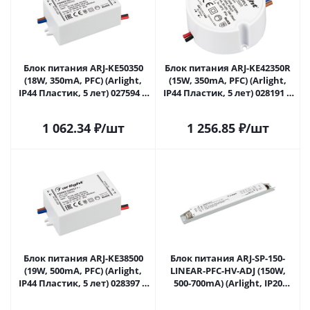
Блок питания ARJ-KE50350
Блок питания ARJ-KE42350R
(18W, 350mA, PFC) (Arlight,
(15W, 350mA, PFC) (Arlight,
IP44 Пластик, 5 лет) 027594 в
IP44 Пластик, 5 лет) 028191 в
Самаре
Самаре
1 062.34
₽
/шт
1 256.85
₽
/шт
Блок питания ARJ-KE38500
Блок питания ARJ-SP-150-
(19W, 500mA, PFC) (Arlight,
LINEAR-PFC-HV-ADJ (150W,
IP44 Пластик, 5 лет) 028397 в
500-700mA) (Arlight, IP20
Самаре
Металл, 5 лет) 032902 в
Самаре