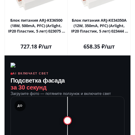
Блок питания ARJ-KE36500
Блок питания ARJ-KE34350A
(18W, 500mA, PFC) (Arlight,
(12W, 350mA, PFC) (Arlight,
IP20 Пластик, 5 лет) 023075 в
IP20 Пластик, 5 лет) 023444 в
Самаре
Самаре
727.18
₽
/шт
658.35
₽
/шт
AI ВКЛЮЧАЕТ СВЕТ
Подсветка фасада
за 30 секунд
Загрузите фото — потяните ползунок и включите свет
ЛЕ
ДО