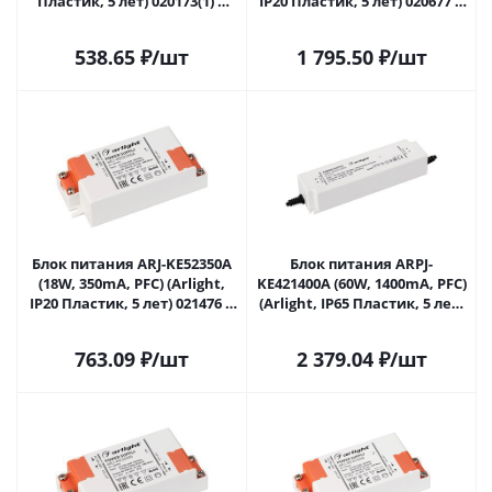
Пластик, 5 лет) 020173(1) в
IP20 Пластик, 5 лет) 020677 в
Самаре
Самаре
538.65
₽
/шт
1 795.50
₽
/шт
Блок питания ARJ-KE52350A
Блок питания ARPJ-
(18W, 350mA, PFC) (Arlight,
KE421400A (60W, 1400mA, PFC)
IP20 Пластик, 5 лет) 021476 в
(Arlight, IP65 Пластик, 5 лет)
Самаре
021904 в Самаре
763.09
₽
/шт
2 379.04
₽
/шт