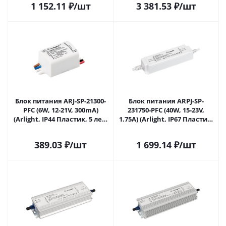
1 152.11
₽
/шт
3 381.53
₽
/шт
Блок питания ARJ-SP-21300-
Блок питания ARPJ-SP-
PFC (6W, 12-21V, 300mA)
231750-PFC (40W, 15-23V,
(Arlight, IP44 Пластик, 5 лет)
1.75A) (Arlight, IP67 Пластик,
037437 в Самаре
5 лет) 038620 в Самаре
389.03
₽
/шт
1 699.14
₽
/шт