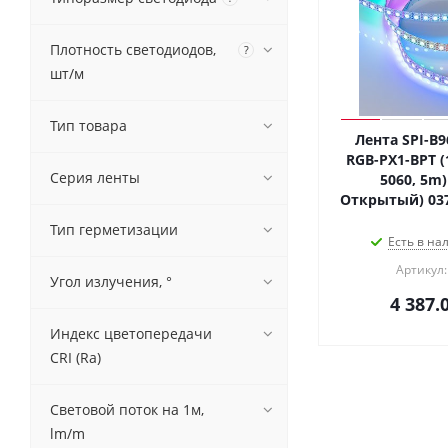
Плотность светодиодов,
?
шт/м
Тип товара
Лента SPI-B
RGB-PX1-BPT (
Серия ленты
5060, 5m) 
Открытый) 037
Тип герметизации
Есть в на
Артикул:
Угол излучения, °
4 387.
Индекс цветопередачи
CRI (Ra)
Световой поток на 1м,
lm/m