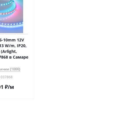
96-10mm 12V
13 W/m, IP20,
(Arlight,
868 в Самаре
личии (1000)
 037868
01
₽
/м