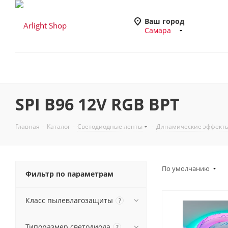
Ваш город
Самара
SPI B96 12V RGB BPT
Главная
-
Каталог
-
Светодиодные ленты
-
Динамические эффекты
По умолчанию
Фильтр по параметрам
Класс пылевлагозащиты
?
Типоразмер светодиода
?