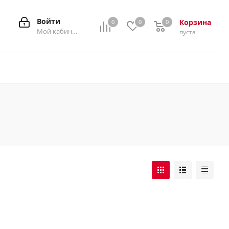
Войти
Корзина
0
0
0
0
Мой кабинет
пуста