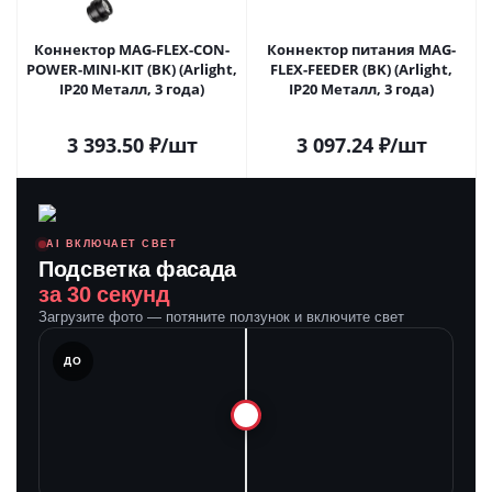
Коннектор MAG-FLEX-CON-
Коннектор питания MAG-
POWER-MINI-KIT (BK) (Arlight,
FLEX-FEEDER (BK) (Arlight,
IP20 Металл, 3 года)
IP20 Металл, 3 года)
3 393.50
₽
/шт
3 097.24
₽
/шт
AI ВКЛЮЧАЕТ СВЕТ
Подсветка фасада
за 30 секунд
Загрузите фото — потяните ползунок и включите свет
ЛЕ
ДО