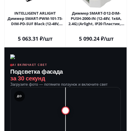
INTELLIGENT ARLIGHT
Диммер SMART-D12-DIM-
Диммер SMART-PWM-101-73-
PUSH-2000-IN (12-48V, 1x6A,
DIM-PD-SUF Black (12-48V,
2.4G) (Arlight, IP20 Пластик, 5
1x20A, 2.4G) (IARL, IP20
лет) 028289 в Самаре
Металл, 5 лет) 028175(1) в
5 063.31
₽
/шт
5 090.24
₽
/шт
Самаре
AI ВКЛЮЧАЕТ СВЕТ
Подсветка фасада
за 30 секунд
Загрузите фото — потяните ползунок и включите свет
ЛЕ
ДО