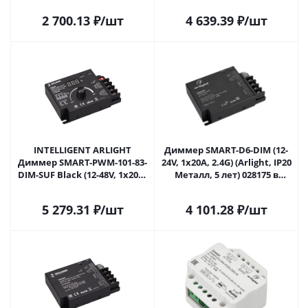
2 700.13
₽
/шт
4 639.39
₽
/шт
INTELLIGENT ARLIGHT
Диммер SMART-D6-DIM (12-
Диммер SMART-PWM-101-83-
24V, 1x20A, 2.4G) (Arlight, IP20
DIM-SUF Black (12-48V, 1x20A,
Металл, 5 лет) 028175 в
Rotary, 2.4G) (IARL, IP20
Самаре
Металл, 5 лет) 028174(1) в
5 279.31
₽
/шт
4 101.28
₽
/шт
Самаре