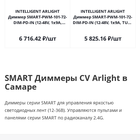
INTELLIGENT ARLIGHT
INTELLIGENT ARLIGHT
Диммер SMART-PWM-101-72-
Диммер SMART-PWM-101-72-
DIM-PD-IN (12-48V, 1x9A,
DIM-PD-IN (12-48V, 1x9A, TUYA
ZigBee, 2.4G) (IARL, IP20
Wi-Fi, 2.4G) (IARL, IP20
Пластик, 5 лет) 058220 в
Пластик, 5 лет) 059158 в
6 716.42
₽
/шт
5 825.16
₽
/шт
Самаре
Самаре
SMART Диммеры CV Arlight в
Самаре
Диммеры серии SMART для управления яркостью
светодиодных лент (12-36В). Управляются пультами и
панелями серии SMART по радиоканалу 2.4G.