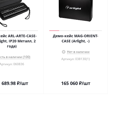
ейс ARL-ARTE-CASE-
Демо-кейс MAG-ORIENT-
light, IP20 Металл, 2
CASE (Arlight, -)
года)
Нет в наличии
сть в наличии (100)
Артикул: 038130(1)
Артикул: 060836
 689.98
₽
/шт
165 060
₽
/шт