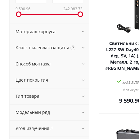
9 590.96
242 983.73
Материал корпуса
Светильник S
Класс пылевлагозащиты
?
L227-3W Day400
deg, 5V, 1A) (
Металл, 2 го
Способ монтажа
#REGION_NAME
Цвет покрытия
Есть в н
Артикул:
Тип товара
9 590.9
Модельный ряд
Угол излучения, °