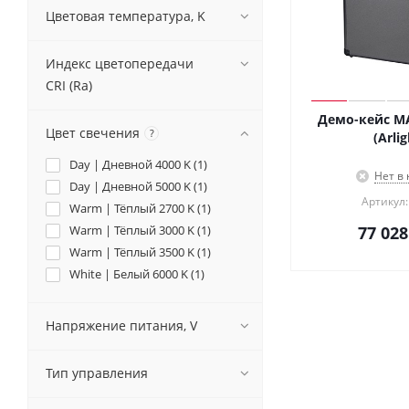
Цветовая температура, K
Индекс цветопередачи
CRI (Ra)
Демо-кейс MA
Цвет свечения
?
(Arlig
Day | Дневной 4000 K (
1
)
Нет в
Day | Дневной 5000 K (
1
)
Артикул:
Warm | Тёплый 2700 K (
1
)
Warm | Тёплый 3000 K (
1
)
77 028
Warm | Тёплый 3500 K (
1
)
White | Белый 6000 K (
1
)
Напряжение питания, V
Тип управления