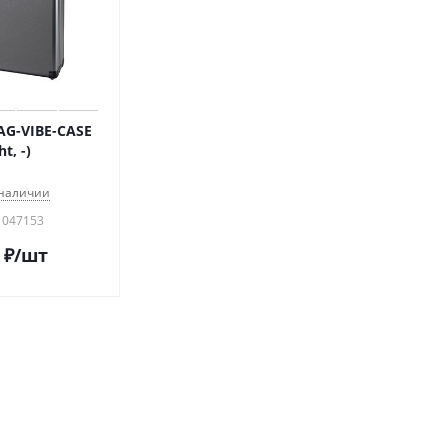
G-VIBE-CASE
ht, -)
 наличии
 047153
₽
/шт