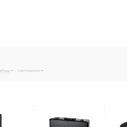
аборы
-
Светильники