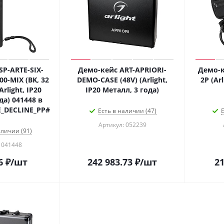
P-ARTE-SIX-
Демо-кейс ART-APRIORI-
Демо-к
0-MIX (BK, 32
DEMO-CASE (48V) (Arlight,
2P (Ar
Arlight, IP20
IP20 Металл, 3 года)
да) 041448 в
_DECLINE_PP#
Есть в наличии (47)
Е
Артикул: 052239
аличии (91)
 041448
6
₽
/шт
242 983.73
₽
/шт
21