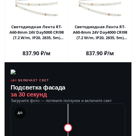
Светодиодная Лента RT-
Светодиодная Лента RT-
A60-8mm 24V Day5000 CRI98
A60-8mm 24V Day4000 CRI98
(7.2 W/m, IP20, 2835, 5m)
(7.2 W/m, IP20, 2835, 5m)
(Arlight, Открытый) 021407(2)
(Arlight, Открытый) 021408(2)
в Самаре
в Самаре
837.90
₽
/м
837.90
₽
/м
AI ВКЛЮЧАЕТ СВЕТ
Подсветка фасада
за 30 секунд
Загрузите фото — потяните ползунок и включите свет
ЛЕ
ДО