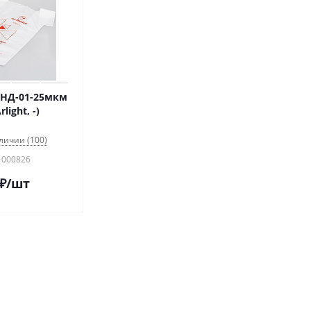
 ПНД-01-25мкм
light, -)
личии (100)
 000826
₽
/шт