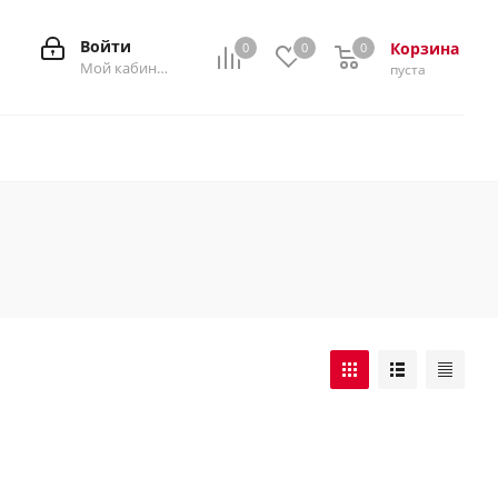
Войти
Корзина
0
0
0
0
Мой кабинет
пуста