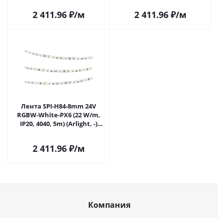
2 411.96
₽
/м
2 411.96
₽
/м
Лента SPI-H84-8mm 24V
RGBW-White-PX6 (22 W/m,
IP20, 4040, 5m) (Arlight, -)
049476 в Самаре
2 411.96
₽
/м
Компания