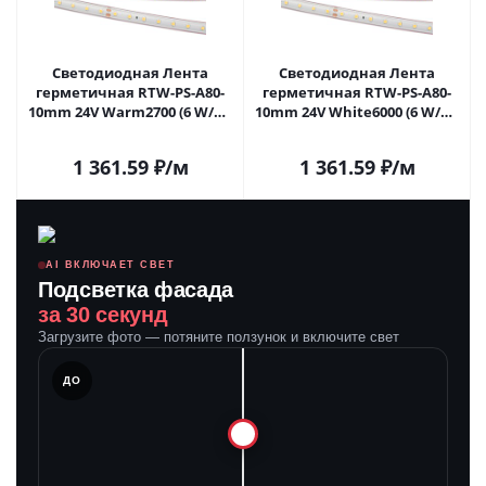
Светодиодная Лента
Светодиодная Лента
герметичная RTW-PS-A80-
герметичная RTW-PS-A80-
10mm 24V Warm2700 (6 W/m,
10mm 24V White6000 (6 W/m,
IP67, 2835, 5m) (Arlight, 6 Вт/
IP67, 2835, 50m) (Arlight, 6 Вт/
м, IP67) 024520(2) в Самаре
м, IP67) 024527(2) в Самаре
1 361.59
₽
/м
1 361.59
₽
/м
AI ВКЛЮЧАЕТ СВЕТ
Подсветка фасада
за 30 секунд
Загрузите фото — потяните ползунок и включите свет
ЛЕ
ДО