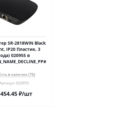
ер SR-2818WiN Black
ght, IP20 Пластик, 3
года) 020955 в
N_NAME_DECLINE_PP#
Есть в наличии (76)
Артикул: 020955
 454.45
₽
/шт