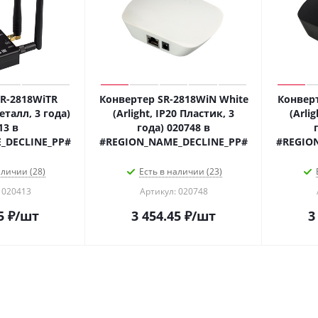
R-2818WiTR
Конвертер SR-2818WiN White
Конверт
Металл, 3 года)
(Arlight, IP20 Пластик, 3
(Arli
13 в
года) 020748 в
_DECLINE_PP#
#REGION_NAME_DECLINE_PP#
#REGIO
аличии (28)
Есть в наличии (23)
 020413
Артикул: 020748
5
₽
/шт
3 454.45
₽
/шт
3