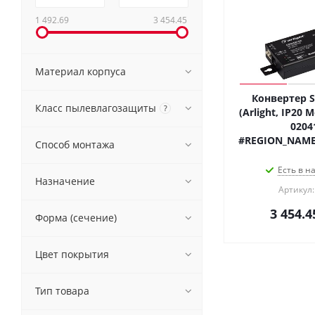
1 492.69
3 454.45
Материал корпуса
Конвертер S
Класс пылевлагозащиты
?
(Arlight, IP20 
0204
#REGION_NAME
Способ монтажа
Есть в н
Назначение
Артикул:
3 454.4
Форма (сечение)
Цвет покрытия
Тип товара