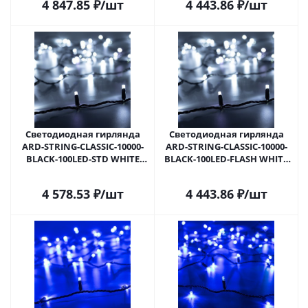
4 847.85
₽
/шт
4 443.86
₽
/шт
Светодиодная гирлянда
Светодиодная гирлянда
ARD-STRING-CLASSIC-10000-
ARD-STRING-CLASSIC-10000-
BLACK-100LED-STD WHITE
BLACK-100LED-FLASH WHITE
(230V, 7W) (Ardecoled, IP65)
(230V, 7W) (Ardecoled, IP65)
025796 в Самаре
025797 в Самаре
4 578.53
₽
/шт
4 443.86
₽
/шт