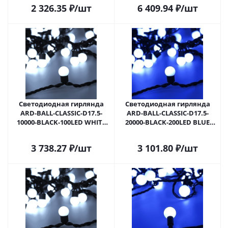
в Самаре
025582 в Самаре
2 326.35
₽
/шт
6 409.94
₽
/шт
Светодиодная гирлянда
Светодиодная гирлянда
ARD-BALL-CLASSIC-D17.5-
ARD-BALL-CLASSIC-D17.5-
10000-BLACK-100LED WHITE
20000-BLACK-200LED BLUE
(230V, 7W) (Ardecoled, IP65)
(230V, 14W) (Ardecoled, IP65)
025583 в Самаре
025589 в Самаре
3 738.27
₽
/шт
3 101.80
₽
/шт