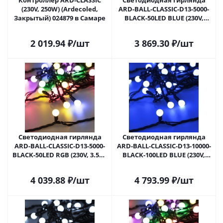
Контроллер ARD-CLASSIC
Светодиодная гирлянда
(230V, 250W) (Ardecoled,
ARD-BALL-CLASSIC-D13-5000-
Закрытый) 024879 в Самаре
BLACK-50LED BLUE (230V,
3.5W) (Ardecoled, IP65) 025564
в Самаре
2 019.94
₽
/шт
3 869.30
₽
/шт
Светодиодная гирлянда
Светодиодная гирлянда
ARD-BALL-CLASSIC-D13-5000-
ARD-BALL-CLASSIC-D13-10000-
BLACK-50LED RGB (230V, 3.5W)
BLACK-100LED BLUE (230V,
(Ardecoled, IP65) 025567 в
7W) (Ardecoled, IP65) 025570 в
Самаре
Самаре
4 039.88
₽
/шт
4 793.99
₽
/шт