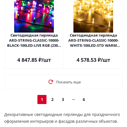
Светодиодная гирлянда
Светодиодная гирлянда
ARD-STRING-CLASSIC-10000-
ARD-STRING-CLASSIC-10000-
BLACK-100LED-LIVE RGB (230V,
WHITE-100LED-STD WARM
7W) (Ardecoled, IP65) 025808 в
(230V, 7W) (Ardecoled, IP65)
Самаре
025809 в Самаре
4 847.85
₽
/шт
4 578.53
₽
/шт
Показать еще
1
2
3
6
Декоративные светодиодные гирлянды для праздничного
оформления интерьеров и фасадов различных объектов.