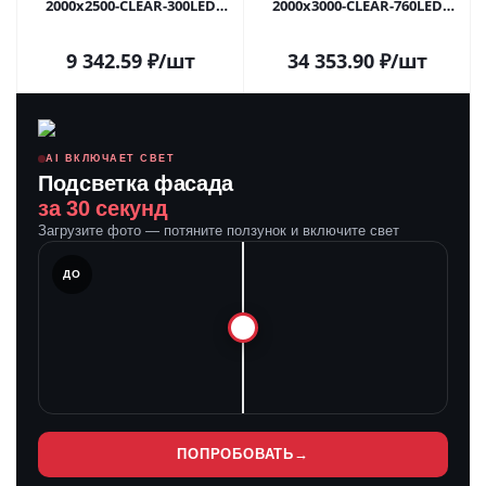
2000x2500-CLEAR-300LED
2000x3000-CLEAR-760LED
Warm (230V, 12W) (Ardecoled,
White (230V, 60W) (Ardecoled,
IP20) 024835 в Самаре
IP65) 024856 в Самаре
9 342.59
₽
/шт
34 353.90
₽
/шт
AI ВКЛЮЧАЕТ СВЕТ
Подсветка фасада
за 30 секунд
Загрузите фото — потяните ползунок и включите свет
ЛЕ
ДО
ПОПРОБОВАТЬ
→