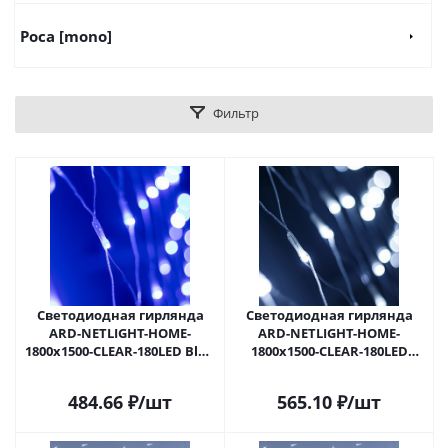
Роса [mono]
Фильтр
Светодиодная гирлянда
Светодиодная гирлянда
ARD-NETLIGHT-HOME-
ARD-NETLIGHT-HOME-
1800x1500-CLEAR-180LED Blue
1800x1500-CLEAR-180LED
(230V, 15W) (Ardecoled, IP20)
White (230V, 15W) (Ardecoled,
024675 в Самаре
IP20) 024676 в Самаре
484.66
₽
/шт
565.10
₽
/шт