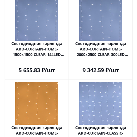
Светодиодная гирлянда
Светодиодная гирлянда
ARD-CURTAIN-HOME-
ARD-CURTAIN-HOME-
1500x1500-CLEAR-144LED
2000x2500-CLEAR-300LED
White (230V, 6W) (Ardecoled,
White (230V, 12W) (Ardecoled,
IP20) 024829 в Самаре
IP20) 024834 в Самаре
5 655.83
₽
/шт
9 342.59
₽
/шт
Светодиодная гирлянда
Светодиодная гирлянда
ARD-CURTAIN-HOME-
ARD-CURTAIN-CLASSIC-