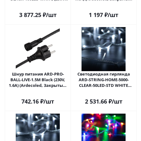
7W) (Ardecoled, IP65) 025630 в
025652 в Самаре
Самаре
3 877.25
₽
/шт
1 197
₽
/шт
Шнур питания ARD-PRO-
Светодиодная гирлянда
BALL-LIVE-1.5M Black (230V,
ARD-STRING-HOME-5000-
1.6A) (Ardecoled, Закрытый)
CLEAR-50LED-STD WHITE
025653 в Самаре
(230V, 3.5W) (Ardecoled, IP20)
025751 в Самаре
742.16
₽
/шт
2 531.66
₽
/шт