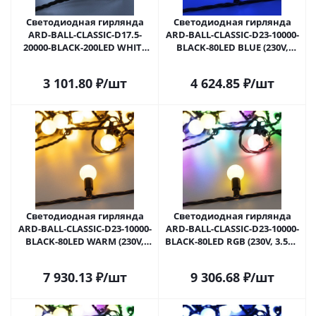
Светодиодная гирлянда
Светодиодная гирлянда
ARD-BALL-CLASSIC-D17.5-
ARD-BALL-CLASSIC-D23-10000-
20000-BLACK-200LED WHITE
BLACK-80LED BLUE (230V,
(230V, 14W) (Ardecoled, IP65)
3.5W) (Ardecoled, IP65) 025600
025590 в Самаре
в Самаре
3 101.80
₽
/шт
4 624.85
₽
/шт
Светодиодная гирлянда
Светодиодная гирлянда
ARD-BALL-CLASSIC-D23-10000-
ARD-BALL-CLASSIC-D23-10000-
BLACK-80LED WARM (230V,
BLACK-80LED RGB (230V, 3.5W)
3.5W) (Ardecoled, IP65) 025617
(Ardecoled, IP65) 025619 в
в Самаре
Самаре
7 930.13
₽
/шт
9 306.68
₽
/шт