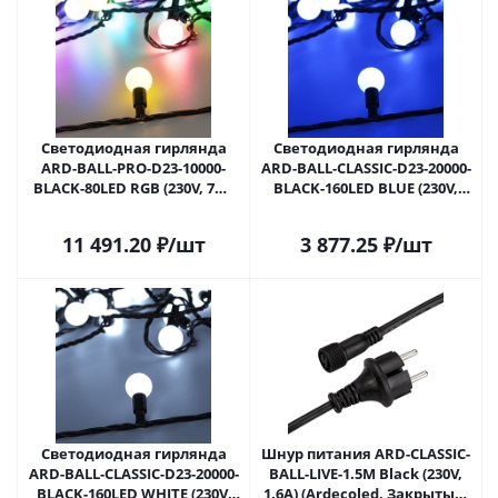
Светодиодная гирлянда
Светодиодная гирлянда
ARD-BALL-PRO-D23-10000-
ARD-BALL-CLASSIC-D23-20000-
BLACK-80LED RGB (230V, 7W)
BLACK-160LED BLUE (230V,
(Ardecoled, IP65) 025622 в
7W) (Ardecoled, IP65) 025629 в
Самаре
Самаре
11 491.20
₽
/шт
3 877.25
₽
/шт
Светодиодная гирлянда
Шнур питания ARD-CLASSIC-
ARD-BALL-CLASSIC-D23-20000-
BALL-LIVE-1.5M Black (230V,
BLACK-160LED WHITE (230V,
1.6A) (Ardecoled, Закрытый)