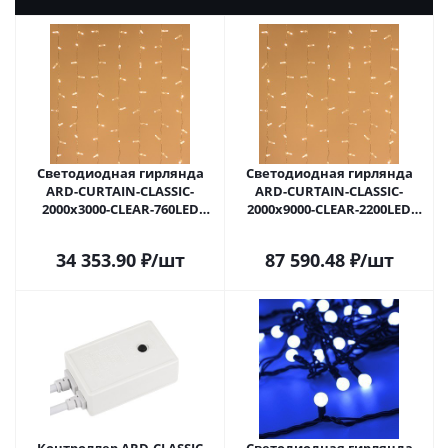
Светодиодная гирлянда
Светодиодная гирлянда
ARD-CURTAIN-CLASSIC-
ARD-CURTAIN-CLASSIC-
2000x3000-CLEAR-760LED
2000x9000-CLEAR-2200LED
Warm (230V, 60W) (Ardecoled,
Warm (230V, 120W)
IP65) 024857 в Самаре
(Ardecoled, IP65) 024875 в
34 353.90
₽
/шт
87 590.48
₽
/шт
Самаре