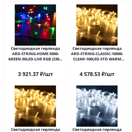
Светодиодная гирлянда
Светодиодная гирлянда
ARD-STRING-HOME-5000-
ARD-STRING-CLASSIC-10000-
GREEN-50LED-LIVE RGB (230V,
CLEAR-100LED-STD WARM
3.5W) (Ardecoled, IP20) 025778
(230V, 7W) (Ardecoled, IP65)
в Самаре
025779 в Самаре
3 921.37
₽
/шт
4 578.53
₽
/шт
Светодиодная гирлянда
Светодиодная гирлянда