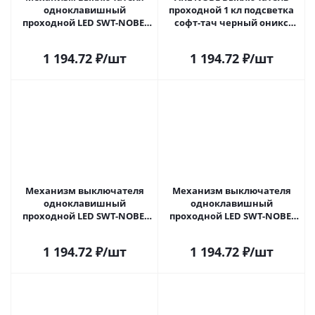
одноклавишный
проходной 1 кл подсветка
проходной LED SWT-NOBE-
софт-тач черный оникс
MKP1-SFPL-L-BK (230V, 10A)
SWT-MKP1-SFPL-L-BK (250V,
(Arlight, Черный оникс)
10A) (Arlight, -) 054261(1) в
1 194.72
₽
/шт
1 194.72
₽
/шт
054261 в Самаре
Самаре
Механизм выключателя
Механизм выключателя
одноклавишный
одноклавишный
проходной LED SWT-NOBE-
проходной LED SWT-NOBE-
MKP1-SFPL-L-GD (230V, 10A)
MKP1-SFPL-L-GR (230V, 10A)
(Arlight, Золотой песок)
(Arlight, Серый базальт)
1 194.72
₽
/шт
1 194.72
₽
/шт
054262 в Самаре
054263 в Самаре