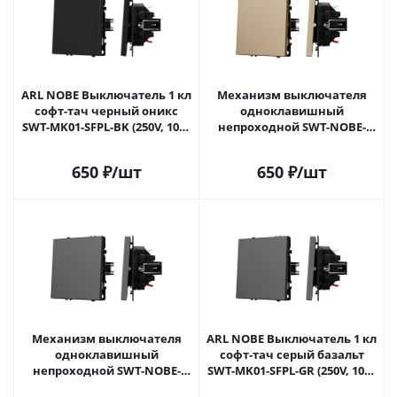
ARL NOBE Выключатель 1 кл
Механизм выключателя
софт-тач черный оникс
одноклавишный
SWT-MK01-SFPL-BK (250V, 10A)
непроходной SWT-NOBE-
(Arlight, -) 054243(1) в Самаре
MK01-SFPL-GD (230V, 10A)
(Arlight, Золотой песок)
650
₽
/шт
650
₽
/шт
054244 в Самаре
Механизм выключателя
ARL NOBE Выключатель 1 кл
одноклавишный
софт-тач серый базальт
непроходной SWT-NOBE-
SWT-MK01-SFPL-GR (250V, 10A)
MK01-SFPL-GR (230V, 10A)
(Arlight, -) 054245(1) в Самаре