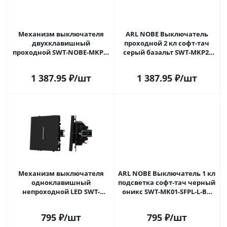
Механизм выключателя
ARL NOBE Выключатель
двухклавишный
проходной 2 кл софт-тач
проходной SWT-NOBE-MKP2-
серый базальт SWT-MKP2-
SFPL-GR (230V, 10A) (Arlight,
SFPL-GR (250V, 10A) (Arlight, -)
Серый базальт) 054257 в
054257(1) в Самаре
1 387.95
₽
/шт
1 387.95
₽
/шт
Самаре
Механизм выключателя
ARL NOBE Выключатель 1 кл
одноклавишный
подсветка софт-тач черный
непроходной LED SWT-
оникс SWT-MK01-SFPL-L-BK
NOBE-MK01-SFPL-L-BK (230V,
(250V, 10A) (Arlight, -)
10A) (Arlight, Черный оникс)
054258(1) в Самаре
795
₽
/шт
795
₽
/шт
054258 в Самаре