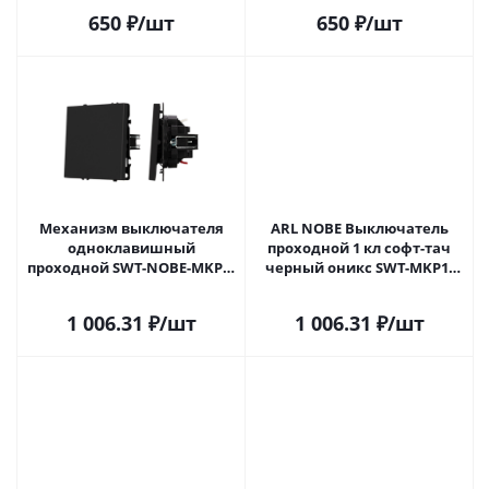
(Arlight, Серый базальт)
650
₽
/шт
650
₽
/шт
054245 в Самаре
Механизм выключателя
ARL NOBE Выключатель
одноклавишный
проходной 1 кл софт-тач
проходной SWT-NOBE-MKP1-
черный оникс SWT-MKP1-
SFPL-BK (230V, 10A) (Arlight,
SFPL-BK (250V, 10A) (Arlight, -)
Черный оникс) 054246 в
054246(1) в Самаре
1 006.31
₽
/шт
1 006.31
₽
/шт
Самаре