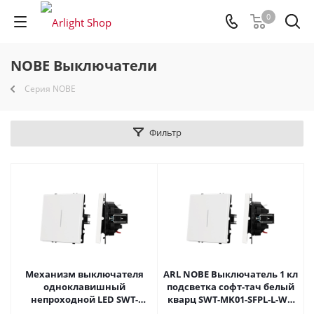
0
NOBE Выключатели
Серия NOBE
Фильтр
Механизм выключателя
ARL NOBE Выключатель 1 кл
одноклавишный
подсветка софт-тач белый
непроходной LED SWT-
кварц SWT-MK01-SFPL-L-WH
NOBE-MK01-SFPL-L-WH (230V,
(250V, 10A) (Arlight, -)