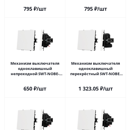
10A) (Arlight, Белый кварц)
054232(1) в Самаре
795
₽
/шт
795
₽
/шт
054232 в Самаре
Механизм выключателя
Механизм выключателя
одноклавишный
одноклавишный
непроходной SWT-NOBE-
перекрёстный SWT-NOBE-
MK01-SFPL-WH (230V, 10A)
MKX1-SFPL-WH (230V, 10A)
(Arlight, Белый кварц)
(Arlight, Белый кварц)
650
₽
/шт
1 323.05
₽
/шт
054233 в Самаре
054234 в Самаре