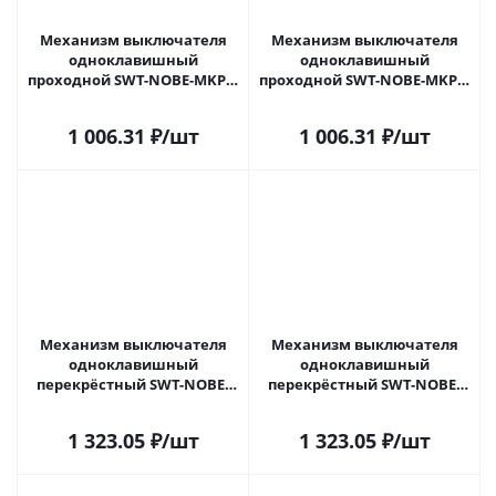
Механизм выключателя
Механизм выключателя
одноклавишный
одноклавишный
проходной SWT-NOBE-MKP1-
проходной SWT-NOBE-MKP1-
SFPL-GD (230V, 10A) (Arlight,
SFPL-GR (230V, 10A) (Arlight,
Золотой песок) 054247 в
Серый базальт) 054248 в
1 006.31
₽
/шт
1 006.31
₽
/шт
Самаре
Самаре
Механизм выключателя
Механизм выключателя
одноклавишный
одноклавишный
перекрёстный SWT-NOBE-
перекрёстный SWT-NOBE-
MKX1-SFPL-BK (230V, 10A)
MKX1-SFPL-GD (230V, 10A)
(Arlight, Черный оникс)
(Arlight, Золотой песок)
1 323.05
₽
/шт
1 323.05
₽
/шт
054249 в Самаре
054250 в Самаре