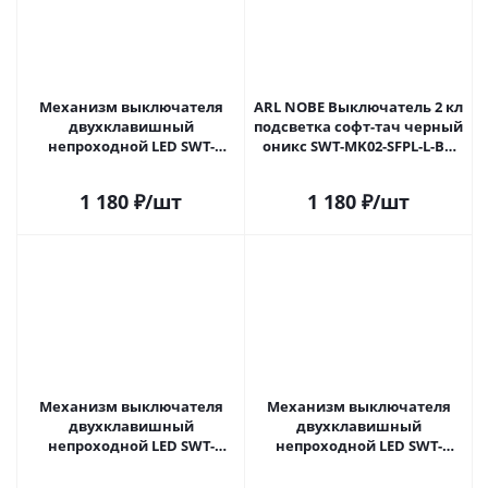
Механизм выключателя
ARL NOBE Выключатель 2 кл
двухклавишный
подсветка софт-тач черный
непроходной LED SWT-
оникс SWT-MK02-SFPL-L-BK
NOBE-MK02-SFPL-L-BK (230V,
(250V, 10A) (Arlight, -)
10A) (Arlight, Черный оникс)
054264(1) в Самаре
1 180
₽
/шт
1 180
₽
/шт
054264 в Самаре
Механизм выключателя
Механизм выключателя
двухклавишный
двухклавишный
непроходной LED SWT-
непроходной LED SWT-
NOBE-MK02-SFPL-L-GD (230V,
NOBE-MK02-SFPL-L-GR (230V,
10A) (Arlight, Золотой песок)
10A) (Arlight, Серый базальт)