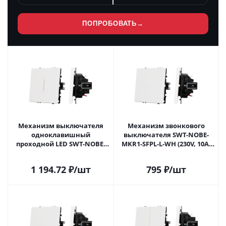
ПОПРОБОВАТЬ
→
Механизм выключателя
Механизм звонкового
одноклавишный
выключателя SWT-NOBE-
проходной LED SWT-NOBE-
MKR1-SFPL-L-WH (230V, 10A)
MKP1-SFPL-L-WH (230V, 10A)
(Arlight, Белый кварц)
(Arlight, Белый кварц)
054237 в Самаре
1 194.72
₽
/шт
795
₽
/шт
054236 в Самаре