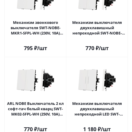
Механизм звонкового
Механизм выключателя
выключателя SWT-NOBE-
двухклавишный
MKR1-SFPL-WH (230V, 10A)
непроходной SWT-NOBE-
(Arlight, Белый кварц)
MK02-SFPL-WH (230V, 10A)
054237(1) в Самаре
(Arlight, Белый кварц)
795
₽
/шт
770
₽
/шт
054238 в Самаре
ARL NOBE Выключатель 2 кл
Механизм выключателя
софт-тач белый кварц SWT-
двухклавишный
MK02-SFPL-WH (250V, 10A)
непроходной LED SWT-
(Arlight, -) 054238(1) в Самаре
NOBE-MK02-SFPL-L-WH (230V,
10A) (Arlight, Белый кварц)
770
₽
/шт
1 180
₽
/шт
054239 в Самаре