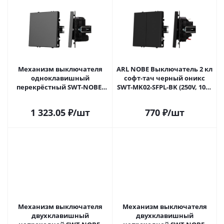
Механизм выключателя
ARL NOBE Выключатель 2 кл
одноклавишный
софт-тач черный оникс
перекрёстный SWT-NOBE-
SWT-MK02-SFPL-BK (250V, 10A)
MKX1-SFPL-GR (230V, 10A)
(Arlight, -) 054252(1) в Самаре
(Arlight, Серый базальт)
1 323.05
₽
/шт
770
₽
/шт
054251 в Самаре
Механизм выключателя
Механизм выключателя
двухклавишный
двухклавишный