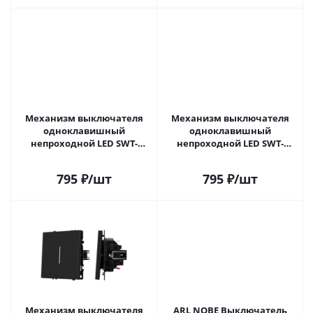
Механизм выключателя
Механизм выключателя
одноклавишный
одноклавишный
непроходной LED SWT-
непроходной LED SWT-
NOBE-MK01-SFPL-L-GD (230V,
NOBE-MK01-SFPL-L-GR (230V,
10A) (Arlight, Золотой песок)
10A) (Arlight, Серый базальт)
795
₽
/шт
795
₽
/шт
054259 в Самаре
054260 в Самаре
Механизм выключателя
ARL NOBE Выключатель