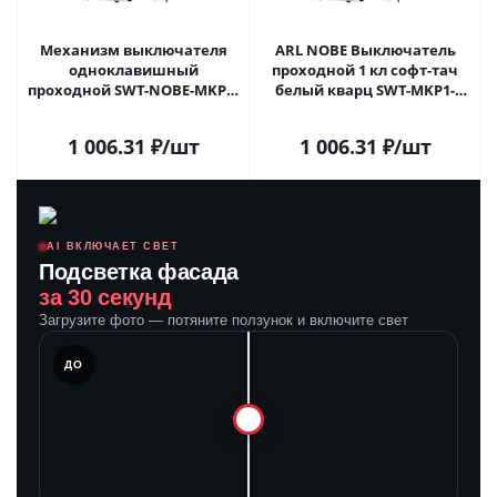
Механизм выключателя
ARL NOBE Выключатель
одноклавишный
проходной 1 кл софт-тач
проходной SWT-NOBE-MKP1-
белый кварц SWT-MKP1-
SFPL-WH (230V, 10A) (Arlight,
SFPL-WH (250V, 10A) (Arlight, -)
Белый кварц) 054235 в
054235(1) в Самаре
1 006.31
₽
/шт
1 006.31
₽
/шт
Самаре
AI ВКЛЮЧАЕТ СВЕТ
Подсветка фасада
за 30 секунд
Загрузите фото — потяните ползунок и включите свет
ЛЕ
ДО