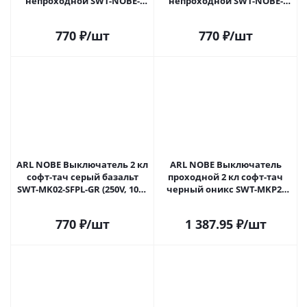
непроходной SWT-NOBE-
непроходной SWT-NOBE-
MK02-SFPL-GD (230V, 10A)
MK02-SFPL-GR (230V, 10A)
(Arlight, Золотой песок)
(Arlight, Серый базальт)
770
₽
/шт
770
₽
/шт
054253 в Самаре
054254 в Самаре
ARL NOBE Выключатель 2 кл
ARL NOBE Выключатель
софт-тач серый базальт
проходной 2 кл софт-тач
SWT-MK02-SFPL-GR (250V, 10A)
черный оникс SWT-MKP2-
(Arlight, -) 054254(1) в Самаре
SFPL-BK (250V, 10A) (Arlight, -)
054255(1) в Самаре
770
₽
/шт
1 387.95
₽
/шт