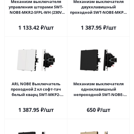
Механизм выключателя
Механизм выключателя
управления шторами SWT-
двухклавишный
NOBE-MKR2-SFPL-WH (230V,
проходной SWT-NOBE-MKP2-
10A) (Arlight, Белый кварц)
SFPL-WH (230V, 10A) (Arlight,
054241 в Самаре
Белый кварц) 054242 в
1 133.42
₽
/шт
1 387.95
₽
/шт
Самаре
ARL NOBE Выключатель
Механизм выключателя
проходной 2 кл софт-тач
одноклавишный
белый кварц SWT-MKP2-
непроходной SWT-NOBE-
SFPL-WH (250V, 10A) (Arlight, -)
MK01-SFPL-BK (230V, 10A)
054242(1) в Самаре
(Arlight, Черный оникс)
1 387.95
₽
/шт
650
₽
/шт
054243 в Самаре