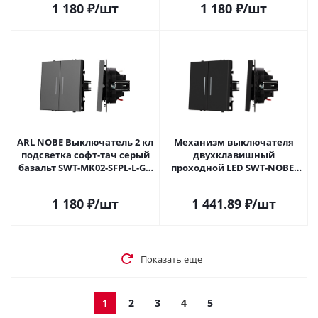
1 180
₽
/шт
1 180
₽
/шт
054265 в Самаре
054266 в Самаре
ARL NOBE Выключатель 2 кл
Механизм выключателя
подсветка софт-тач серый
двухклавишный
базальт SWT-MK02-SFPL-L-GR
проходной LED SWT-NOBE-
(250V, 10A) (Arlight, -)
MKP2-SFPL-L-BK (230V, 10A)
054266(1) в Самаре
(Arlight, Черный оникс)
1 180
₽
/шт
1 441.89
₽
/шт
054267 в Самаре
Показать еще
1
2
3
4
5