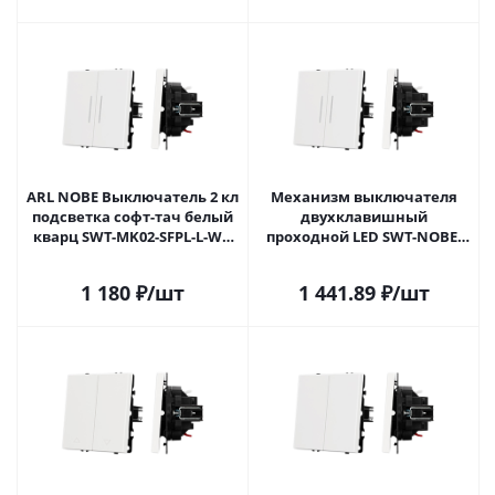
ARL NOBE Выключатель 2 кл
Механизм выключателя
подсветка софт-тач белый
двухклавишный
кварц SWT-MK02-SFPL-L-WH
проходной LED SWT-NOBE-
(250V, 10A) (Arlight, -)
MKP2-SFPL-L-WH (230V, 10A)
054239(1) в Самаре
(Arlight, Белый кварц)
1 180
₽
/шт
1 441.89
₽
/шт
054240 в Самаре