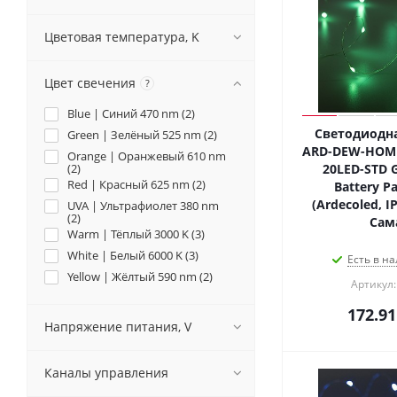
Цветовая температура, K
Цвет свечения
?
Blue | Синий 470 nm (
2
)
Светодиодна
Green | Зелёный 525 nm (
2
)
ARD-DEW-HOME
Orange | Оранжевый 610 nm
(
2
)
20LED-STD G
Red | Красный 625 nm (
2
)
Battery Pa
(Ardecoled, I
UVA | Ультрафиолет 380 nm
(
2
)
Сам
Warm | Тёплый 3000 K (
3
)
White | Белый 6000 K (
3
)
Есть в на
Yellow | Жёлтый 590 nm (
2
)
Артикул:
172.91
Напряжение питания, V
Каналы управления