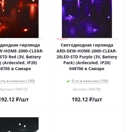
диодная гирлянда
Светодиодная гирлянда
W-HOME-2000-CLEAR-
ARD-DEW-HOME-2000-CLEAR-
STD Red (3V, Battery
20LED-STD Purple (3V, Battery
) (Ardecoled, IP20)
Pack) (Ardecoled, IP20)
48705 в Самаре
048706 в Самаре
сть в наличии (100)
Есть в наличии (100)
Артикул: 048705
Артикул: 048706
192.12
₽
/шт
192.12
₽
/шт