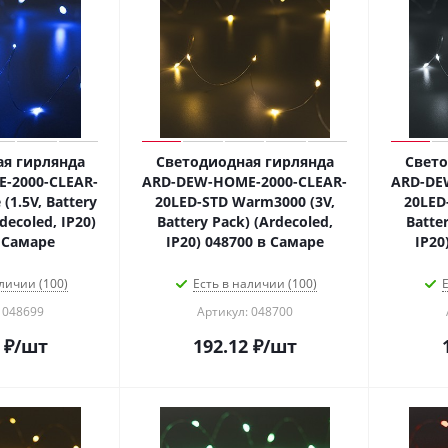
я гирлянда
Светодиодная гирлянда
Свето
-2000-CLEAR-
ARD-DEW-HOME-2000-CLEAR-
ARD-DE
(1.5V, Battery
20LED-STD Warm3000 (3V,
20LED
decoled, IP20)
Battery Pack) (Ardecoled,
Batter
 Самаре
IP20) 048700 в Самаре
IP20
личии (100)
Есть в наличии (100)
Е
 048699
Артикул: 048700
₽
/шт
192.12
₽
/шт