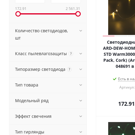
172.91
2 561.31
Количество светодиодов,
шт
Светодиодна
ARD-DEW-HOME
Класс пылевлагозащиты
?
STD Warm3000 (
Pack, Cork) (Ar
048691 в
Типоразмер светодиода
?
Есть в на
Тип товара
Артикул:
Модельный ряд
172.91
Эффект свечения
Тип гирлянды