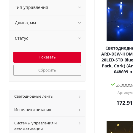
Тип управления
Длина, мм
Статус
Светодиодна
ARD-DEW-HOME
20LED-STD Blue 
Pack, Cork) (Ar
Сбросить
048699 в
Есть в на
Артикул:
Светодиодные ленты
172.91
Источники питания
Системы управления и
автоматизации