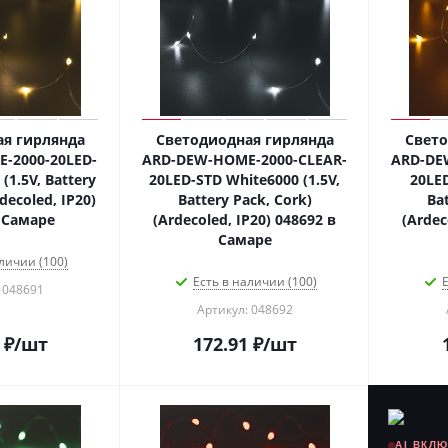
я гирлянда
Светодиодная гирлянда
Свето
-2000-20LED-
ARD-DEW-HOME-2000-CLEAR-
ARD-DE
1.5V, Battery
20LED-STD White6000 (1.5V,
20LED
decoled, IP20)
Battery Pack, Cork)
Bat
 Самаре
(Ardecoled, IP20) 048692 в
(Ardec
Самаре
личии (100)
Есть в наличии (100)
Е
 048691
Артикул: 048692
₽
/шт
172.91
₽
/шт
AI ВКЛ