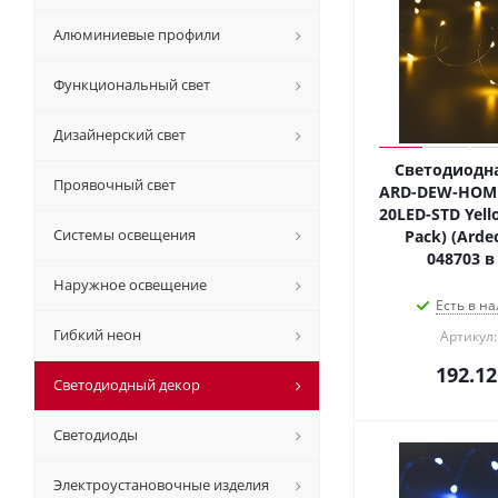
Алюминиевые профили
Функциональный свет
Дизайнерский свет
Светодиодна
Проявочный свет
ARD-DEW-HOME
20LED-STD Yello
Системы освещения
Pack) (Ardec
048703 в
Наружное освещение
Есть в на
Гибкий неон
Артикул:
192.12
Светодиодный декор
Светодиоды
Электроустановочные изделия