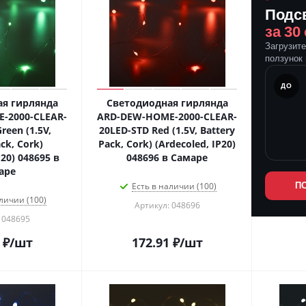
Подс
за 30
Загрузит
ползунок 
ПОСЛЕ
ДО
я гирлянда
Светодиодная гирлянда
-2000-CLEAR-
ARD-DEW-HOME-2000-CLEAR-
reen (1.5V,
20LED-STD Red (1.5V, Battery
ck, Cork)
Pack, Cork) (Ardecoled, IP20)
P20) 048695 в
048696 в Самаре
аре
Есть в наличии (100)
П
личии (100)
Артикул: 048696
 048695
₽
/шт
172.91
₽
/шт