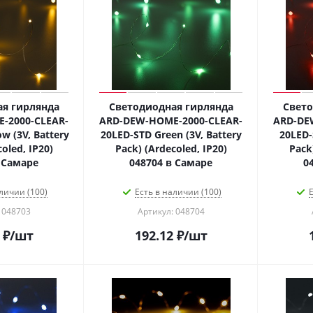
я гирлянда
Светодиодная гирлянда
Свето
-2000-CLEAR-
ARD-DEW-HOME-2000-CLEAR-
ARD-DE
w (3V, Battery
20LED-STD Green (3V, Battery
20LED-
oled, IP20)
Pack) (Ardecoled, IP20)
Pack
 Самаре
048704 в Самаре
0
личии (100)
Есть в наличии (100)
Е
 048703
Артикул: 048704
₽
/шт
192.12
₽
/шт