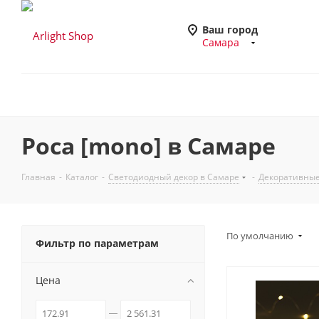
Ваш город
Самара
Роса [mono] в Самаре
Главная
-
Каталог
-
Светодиодный декор в Самаре
-
Декоративные
По умолчанию
Фильтр по параметрам
Цена