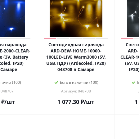
я гирлянда
Светодиодная гирлянда
Свето
-2000-CLEAR-
ARD-DEW-HOME-10000-
ARD-
 (3V, Battery
100LED-LIVE Warm3000 (5V,
CLEAR-1
oled, IP20)
USB, ПДУ) (Ardecoled, IP20)
(5V, U
 Самаре
048708 в Самаре
IP20
личии (100)
Есть в наличии (100)
Е
 048707
Артикул: 048708
₽
/шт
1 077.30
₽
/шт
1