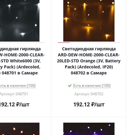
диодная гирлянда
Светодиодная гирлянда
W-HOME-2000-CLEAR-
ARD-DEW-HOME-2000-CLEAR-
-STD White6000 (3V,
20LED-STD Orange (3V, Battery
y Pack) (Ardecoled,
Pack) (Ardecoled, IP20)
) 048701 в Самаре
048702 в Самаре
сть в наличии (100)
Есть в наличии (100)
Артикул: 048701
Артикул: 048702
192.12
₽
/шт
192.12
₽
/шт