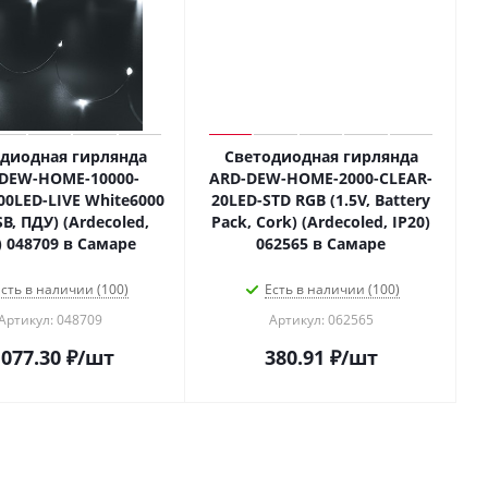
диодная гирлянда
Светодиодная гирлянда
DEW-HOME-10000-
ARD-DEW-HOME-2000-CLEAR-
00LED-LIVE White6000
20LED-STD RGB (1.5V, Battery
SB, ПДУ) (Ardecoled,
Pack, Cork) (Ardecoled, IP20)
) 048709 в Самаре
062565 в Самаре
сть в наличии (100)
Есть в наличии (100)
Артикул: 048709
Артикул: 062565
 077.30
₽
/шт
380.91
₽
/шт