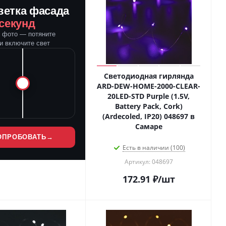
ветка фасада
 секунд
е фото — потяните
и включите свет
Светодиодная гирлянда
ARD-DEW-HOME-2000-CLEAR-
20LED-STD Purple (1.5V,
Battery Pack, Cork)
(Ardecoled, IP20) 048697 в
Самаре
ОПРОБОВАТЬ
→
Есть в наличии (100)
Артикул: 048697
172.91
₽
/шт