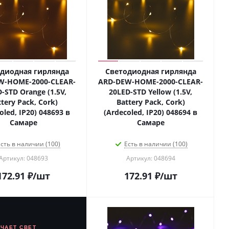
диодная гирлянда
Светодиодная гирлянда
W-HOME-2000-CLEAR-
ARD-DEW-HOME-2000-CLEAR-
-STD Orange (1.5V,
20LED-STD Yellow (1.5V,
tery Pack, Cork)
Battery Pack, Cork)
oled, IP20) 048693 в
(Ardecoled, IP20) 048694 в
Самаре
Самаре
сть в наличии (100)
Есть в наличии (100)
Артикул: 048693
Артикул: 048694
172.91
₽
/шт
172.91
₽
/шт
ЮЧАЕТ СВЕТ