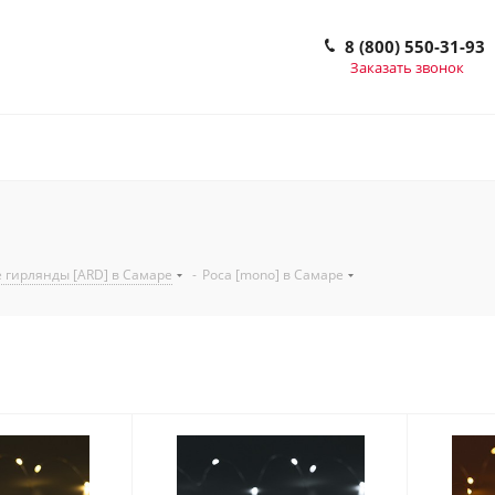
8 (800) 550-31-93
Заказать звонок
 гирлянды [ARD] в Самаре
-
Роса [mono] в Самаре