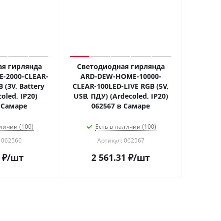
я гирлянда
Светодиодная гирлянда
-2000-CLEAR-
ARD-DEW-HOME-10000-
 (3V, Battery
CLEAR-100LED-LIVE RGB (5V,
oled, IP20)
USB, ПДУ) (Ardecoled, IP20)
 Самаре
062567 в Самаре
личии (100)
Есть в наличии (100)
 062566
Артикул: 062567
₽
/шт
2 561.31
₽
/шт