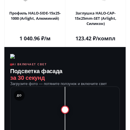
Профиль HALO-SIDE-15x25-
Заглушка HALO-CAP-
1000 (Arlight, Алюминий)
15x25mm-SET (Arlight,
Силикон)
1 040.96
₽
/м
123.42
₽
/компл
AI ВКЛЮЧАЕТ СВЕТ
Подсветка фасада
за 30 секунд
Загрузите фото — потяните ползунок и включите свет
ЛЕ
ДО