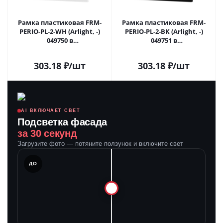
Рамка пластиковая FRM-
Рамка пластиковая FRM-
PERIO-PL-2-WH (Arlight, -)
PERIO-PL-2-BK (Arlight, -)
049750 в
049751 в
#REGION_NAME_DECLINE_PP#
#REGION_NAME_DECLINE_PP#
303.18
₽
/шт
303.18
₽
/шт
AI ВКЛЮЧАЕТ СВЕТ
Подсветка фасада
за 30 секунд
Загрузите фото — потяните ползунок и включите свет
ЛЕ
ДО