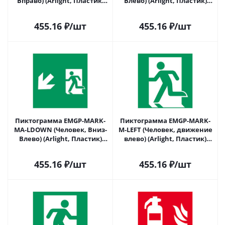
Вправо) (Arlight, Пластик)
Влево) (Arlight, Пластик)
059839 в Самаре
059840 в Самаре
455.16
₽
/шт
455.16
₽
/шт
Пиктограмма EMGP-MARK-
Пиктограмма EMGP-MARK-
MA-LDOWN (Человек, Вниз-
M-LEFT (Человек, движение
Влево) (Arlight, Пластик)
влево) (Arlight, Пластик)
059841 в Самаре
059842 в Самаре
455.16
₽
/шт
455.16
₽
/шт