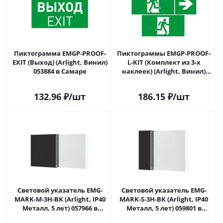
Пиктограмма EMGP-PROOF-
Пиктограммы EMGP-PROOF-
EXIT (Выход) (Arlight, Винил)
L-KIT (Комплект из 3-х
053884 в Самаре
наклеек) (Arlight, Винил)
055993 в Самаре
132.96
₽
/шт
186.15
₽
/шт
Световой указатель EMG-
Световой указатель EMG-
MARK-M-3H-BK (Arlight, IP40
MARK-S-3H-BK (Arlight, IP40
Металл, 5 лет) 057966 в
Металл, 5 лет) 059801 в
Самаре
Самаре