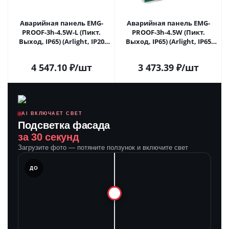
Аварийная панель EMG-
Аварийная панель EMG-
PROOF-3h-4.5W-L (Пикт.
PROOF-3h-4.5W (Пикт.
Выход, IP65) (Arlight, IP20
Выход, IP65) (Arlight, IP65
Пластик, 3 года) 046153 в
Пластик, 3 года) 046655 в
Самаре
Самаре
4 547.10
₽
/шт
3 473.39
₽
/шт
AI ВКЛЮЧАЕТ СВЕТ
Подсветка фасада
за 30 секунд
Загрузите фото — потяните ползунок и включите свет
ЛЕ
ДО