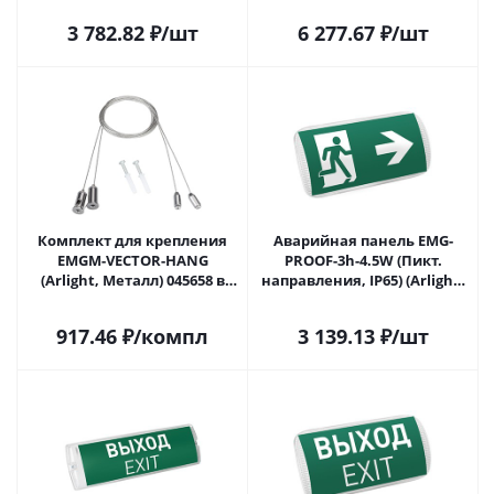
в Самаре
3 782.82
₽
/шт
6 277.67
₽
/шт
Комплект для крепления
Аварийная панель EMG-
EMGM-VECTOR-HANG
PROOF-3h-4.5W (Пикт.
(Arlight, Металл) 045658 в
направления, IP65) (Arlight,
Самаре
IP65 Пластик, 3 года) 046151
в Самаре
917.46
₽
/компл
3 139.13
₽
/шт