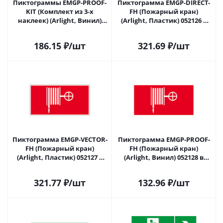
Пиктограммы EMGP-PROOF-
Пиктограмма EMGP-DIRECT-
KIT (Комплект из 3-х
FH (Пожарный кран)
наклеек) (Arlight, Винил)
(Arlight, Пластик) 052126 в
049424 в Самаре
Самаре
186.15
₽
/шт
321.69
₽
/шт
Пиктограмма EMGP-VECTOR-
Пиктограмма EMGP-PROOF-
FH (Пожарный кран)
FH (Пожарный кран)
(Arlight, Пластик) 052127 в
(Arlight, Винил) 052128 в
Самаре
Самаре
321.77
₽
/шт
132.96
₽
/шт