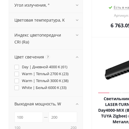
Угол излучения, °
Есть в н
Артикул:
Цветовая температура, K
6 763.0
Индекс цветопередачи
CRI (Ra)
Цвет свечения
?
Day | Дневной 4000 K (
61
)
Warm | Тёплый 2700 K (
23
)
Warm | Тёплый 3000 K (
38
)
White | Белый 6000 K (
33
)
Светильник
Выходная мощность, W
LASER-TURN
Day4000-MIX (BK
TUYA Zigbee) (
Металл,
100
200