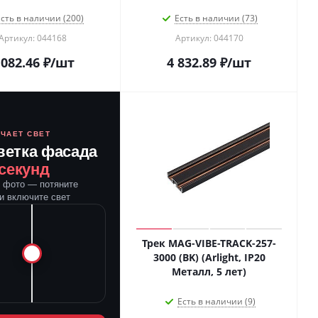
сть в наличии (200)
Есть в наличии (73)
Артикул: 044168
Артикул: 044170
 082.46
₽
/шт
4 832.89
₽
/шт
ЮЧАЕТ СВЕТ
ветка фасада
 секунд
е фото — потяните
и включите свет
Трек MAG-VIBE-TRACK-257-
3000 (BK) (Arlight, IP20
Металл, 5 лет)
Есть в наличии (9)