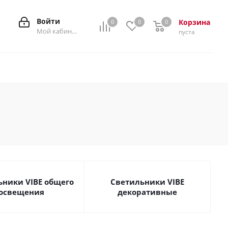
Войти
Корзина
0
0
0
0
Мой кабинет
пуста
ьники VIBE общего
Светильники VIBE
освещения
декоративные