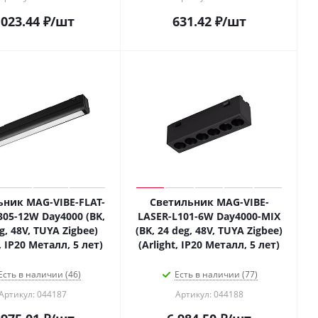
 023.44
₽
/шт
631.42
₽
/шт
ьник MAG-VIBE-FLAT-
Светильник MAG-VIBE-
05-12W Day4000 (BK,
LASER-L101-6W Day4000-MIX
g, 48V, TUYA Zigbee)
(BK, 24 deg, 48V, TUYA Zigbee)
t, IP20 Металл, 5 лет)
(Arlight, IP20 Металл, 5 лет)
Есть в наличии (46)
Есть в наличии (77)
Артикул: 044187
Артикул: 044188