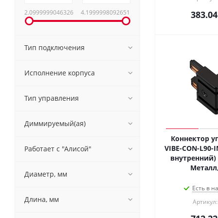
2.0999999046326
4.1999998092651
383.04
Тип подключения
Исполнение корпуса
Тип управления
Диммируемый(ая)
Коннектор у
VIBE-CON-L90-I
Работает с "Алисой"
внутренний) (
Металл,
Диаметр, мм
Есть в н
Длина, мм
Артикул: