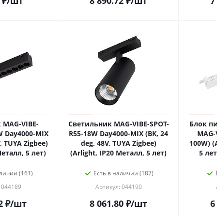
₽
/шт
8 890.72
₽
/шт
7
 MAG-VIBE-
Светильник MAG-VIBE-SPOT-
Блок пи
W Day4000-MIX
R55-18W Day4000-MIX (BK, 24
MAG-V
V, TUYA Zigbee)
deg, 48V, TUYA Zigbee)
100W) (A
Металл, 5 лет)
(Arlight, IP20 Металл, 5 лет)
5 ле
личии (161)
Есть в наличии (187)
 044189
Артикул: 044190
2
₽
/шт
8 061.80
₽
/шт
6