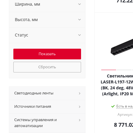
712.22
Ширина, мм
Высота, мм
Статус
Сбросить
Светильник
LASER-L197-12
(BK, 24 deg, 48
Светодиодные ленты
(Arlight, IP20 
Источники питания
Есть в на
Артикул:
Системы управления и
8 771.0
автоматизации