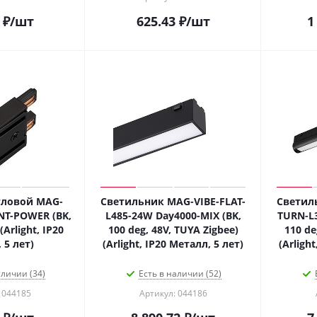
₽
/шт
625.43
₽
/шт
1
гловой MAG-
Светильник MAG-VIBE-FLAT-
Светил
NT-POWER (BK,
L485-24W Day4000-MIX (BK,
TURN-L3
Arlight, IP20
100 deg, 48V, TUYA Zigbee)
110 de
 5 лет)
(Arlight, IP20 Металл, 5 лет)
(Arligh
аличии (34)
Есть в наличии (52)
 044185
Артикул: 044186