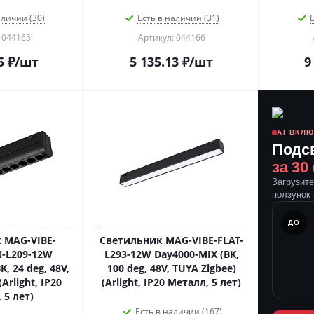
аличии (30)
Есть в наличии (31)
Е
 044165
Артикул: 044166
5
₽
/шт
5 135.13
₽
/шт
9
AI ВКЛ
Подс
за 30
Загрузит
ползунок 
ПОСЛЕ
ДО
 MAG-VIBE-
Светильник MAG-VIBE-FLAT-
-L209-12W
L293-12W Day4000-MIX (BK,
, 24 deg, 48V,
100 deg, 48V, TUYA Zigbee)
Arlight, IP20
(Arlight, IP20 Металл, 5 лет)
 5 лет)
Есть в наличии (167)