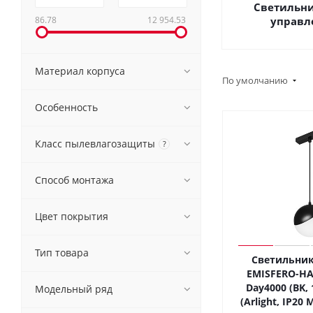
Светильни
86.78
12 954.53
управл
Материал корпуса
По умолчанию
Особенность
Класс пылевлагозащиты
?
Способ монтажа
Цвет покрытия
Тип товара
Светильник
EMISFERO-HA
Day4000 (BK, 
Модельный ряд
(Arlight, IP20 