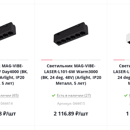
 MAG-VIBE-
Светильник MAG-VIBE-
Свет
 Day4000 (BK,
LASER-L101-6W Warm3000
LASER-L
Arlight, IP20
(BK, 24 deg, 48V) (Arlight, IP20
24 deg
 5 лет)
Металл, 5 лет)
аличии (65)
Есть в наличии (27)
 044414
Артикул: 044415
8
₽
/шт
2 116.89
₽
/шт
1