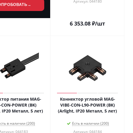
Артикул: 044180
ОПРОБОВАТЬ
→
6 353.08
₽
/шт
ктор питания MAG-
Коннектор угловой MAG-
E-CON-POWER (BK)
VIBE-CON-L90-POWER (BK)
t, IP20 Металл, 5 лет)
(Arlight, IP20 Металл, 5 лет)
сть в наличии (200)
Есть в наличии (200)
Артикул: 044183
Артикул: 044184