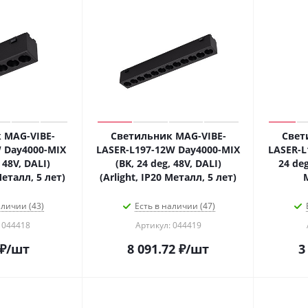
 MAG-VIBE-
Светильник MAG-VIBE-
Свет
 Day4000-MIX
LASER-L197-12W Day4000-MIX
LASER-L
 48V, DALI)
(BK, 24 deg, 48V, DALI)
24 deg
Металл, 5 лет)
(Arlight, IP20 Металл, 5 лет)
аличии (43)
Есть в наличии (47)
 044418
Артикул: 044419
₽
/шт
8 091.72
₽
/шт
3