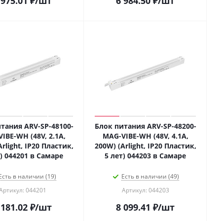
 975.01
₽
/шт
6 984.50
₽
/шт
тания ARV-SP-48100-
Блок питания ARV-SP-48200-
IBE-WH (48V, 2.1A,
MAG-VIBE-WH (48V, 4.1A,
rlight, IP20 Пластик,
200W) (Arlight, IP20 Пластик,
т) 044201 в Самаре
5 лет) 044203 в Самаре
Есть в наличии (19)
Есть в наличии (49)
Артикул: 044201
Артикул: 044203
 181.02
₽
/шт
8 099.41
₽
/шт