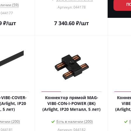
аличии (59)
П
Артикул: 044178
 044177
9
₽
/шт
7 340.60
₽
/шт
VIBE-COVER-
Коннектор прямой MAG-
Конне
(Arlight, IP20
VIBE-CON-I-POWER (BK)
VIB
 5 лет)
(Arlight, IP20 Металл, 5 лет)
(Arligh
личии (200)
Есть в наличии (200)
Е
 044181
Артикул: 044182