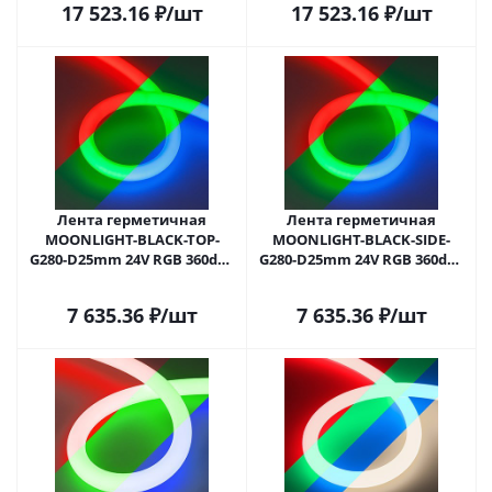
17 523.16
₽
/шт
17 523.16
₽
/шт
года)
года)
Лента герметичная
Лента герметичная
MOONLIGHT-BLACK-TOP-
MOONLIGHT-BLACK-SIDE-
G280-D25mm 24V RGB 360deg
G280-D25mm 24V RGB 360deg
(14.4 W/m, IP65, 1m, wire x1)
(14.4 W/m, IP65, 1m, wire x1)
(Arlight, Вывод прямой, 3
(Arlight, Вывод боковой, 3
7 635.36
₽
/шт
7 635.36
₽
/шт
года)
года)