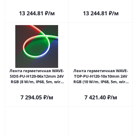
wire x1) (Arlight,
wire x1) (Arlight,
Полиуретан)
Полиуретан)
13 244.81
₽
/м
13 244.81
₽
/м
Лента герметичная WAVE-
Лента герметичная WAVE-
SIDE-PU-H120-06x12mm 24V
TOP-PU-H120-10x10mm 24V
RGB (8 W/m, IP68, 5m, wire
RGB (10 W/m, IP68, 5m, wire
x2) (Arlight, Вывод прямой, 3
x2) (Arlight, Вывод боковой,
года)
3 года)
7 294.05
₽
/м
7 421.40
₽
/м