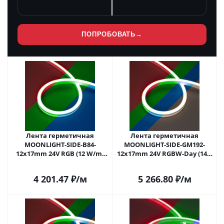
ПОПРОБОВАТЬ
→
Лента герметичная
Лента герметичная
MOONLIGHT-SIDE-B84-
MOONLIGHT-SIDE-GM192-
12x17mm 24V RGB (12 W/m,
12x17mm 24V RGBW-Day (14.4
IP67, 5m, wire x2) (Arlight,
W/m, IP67, 5m, wire x2)
Вывод боковой, 3 года)
(Arlight, Вывод боковой, 3
4 201.47
₽
/м
5 266.80
₽
/м
года)