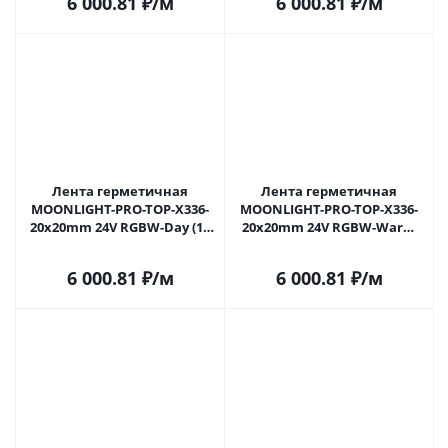
6 000.81
₽
/м
6 000.81
₽
/м
лет)
лет)
Лента герметичная
Лента герметичная
MOONLIGHT-PRO-TOP-X336-
MOONLIGHT-PRO-TOP-X336-
20x20mm 24V RGBW-Day (12
20x20mm 24V RGBW-Warm
W/m, IP67, 10m, wire x2)
(12 W/m, IP67, 10m, wire x2)
(Arlight, Вывод боковой, 5
(Arlight, Вывод боковой, 5
6 000.81
₽
/м
6 000.81
₽
/м
лет)
лет)