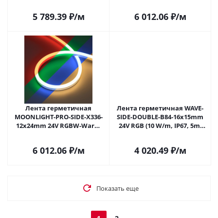
IP68, 10m, wire x2) (Arlight,
W/m, IP68, 10m, wire x2)
Вывод прямой, 5 лет)
(Arlight, Вывод прямой, 5
5 789.39
₽
/м
6 012.06
₽
/м
лет)
Лента герметичная
Лента герметичная WAVE-
MOONLIGHT-PRO-SIDE-X336-
SIDE-DOUBLE-B84-16x15mm
12x24mm 24V RGBW-Warm
24V RGB (10 W/m, IP67, 5m,
(12 W/m, IP68, 10m, wire x2)
wire x1) (Arlight, Вывод
(Arlight, Вывод прямой, 5
боковой, 5 лет)
6 012.06
₽
/м
4 020.49
₽
/м
лет)
Показать еще