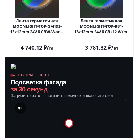
Лента герметичная
Лента герметичная
MOONLIGHT-TOP-GM192-
MOONLIGHT-TOP-B84-
13x12mm 24V RGBW-Warm
13x12mm 24V RGB (12 W/m,
(14.4 W/m, IP67, 5m, wire x2)
IP67, 5m, wire x2) (Arlight,
(Arlight, Вывод боковой, 3
Вывод боковой, 3 года)
4 740.12
₽
/м
3 781.32
₽
/м
года)
AI ВКЛЮЧАЕТ СВЕТ
Подсветка фасада
за 30 секунд
Загрузите фото — потяните ползунок и включите свет
ЛЕ
ДО