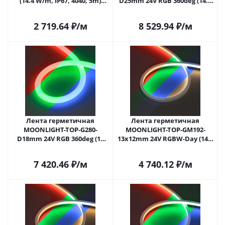
(14.4 W/m, IP67, 4040, 5m)
D25mm 24V RGB 360deg (14.4
(Arlight, Герметичный)
W/m, IP65, 3535, 5m, wire x1)
(Arlight, Вывод прямой, 3
2 719.64
₽
/м
8 529.94
₽
/м
года)
Лента герметичная
Лента герметичная
MOONLIGHT-TOP-G280-
MOONLIGHT-TOP-GM192-
D18mm 24V RGB 360deg (13
13x12mm 24V RGBW-Day (14.4
W/m, IP65, 3838, 5m, wire x1)
W/m, IP67, 5m, wire x2)
(Arlight, Вывод прямой, 3
(Arlight, Вывод боковой, 3
7 420.46
₽
/м
4 740.12
₽
/м
года)
года)