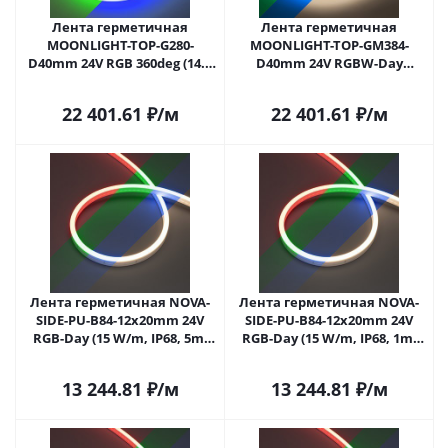
Лента герметичная
Лента герметичная
MOONLIGHT-TOP-G280-
MOONLIGHT-TOP-GM384-
D40mm 24V RGB 360deg (14.4
D40mm 24V RGBW-Day
W/m, IP65, 5m, wire x1)
360deg (17.2 W/m, IP65, 5m,
(Arlight, Вывод прямой, 3
wire x1) (Arlight, Вывод
22 401.61
₽
/м
22 401.61
₽
/м
года)
прямой, 3 года)
Лента герметичная NOVA-
Лента герметичная NOVA-
SIDE-PU-B84-12x20mm 24V
SIDE-PU-B84-12x20mm 24V
RGB-Day (15 W/m, IP68, 5m,
RGB-Day (15 W/m, IP68, 1m,
wire x2) (Arlight,
wire x1) (Arlight,
Полиуретан)
Полиуретан)
13 244.81
₽
/м
13 244.81
₽
/м