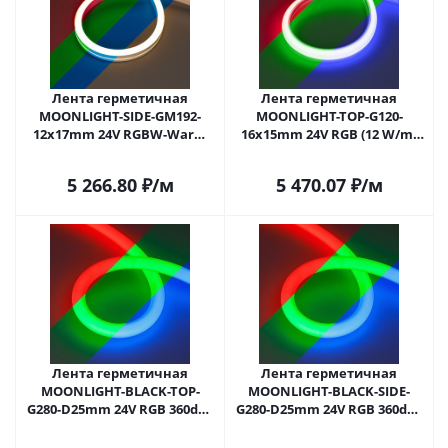
Лента герметичная
Лента герметичная
MOONLIGHT-SIDE-GM192-
MOONLIGHT-TOP-G120-
12x17mm 24V RGBW-Warm
16x15mm 24V RGB (12 W/m,
(14.4 W/m, IP67, 5m, wire x2)
IP67, 5m, wire x2) (Arlight,
(Arlight, Вывод боковой, 3
Вывод боковой, 3 года)
5 266.80
₽
/м
5 470.07
₽
/м
года)
Лента герметичная
Лента герметичная
MOONLIGHT-BLACK-TOP-
MOONLIGHT-BLACK-SIDE-
G280-D25mm 24V RGB 360deg
G280-D25mm 24V RGB 360deg
(14.4 W/m, IP65, 3m, wire x1)
(14.4 W/m, IP65, 3m, wire x1)
(Arlight, Вывод прямой, 3
(Arlight, Вывод боковой, 3