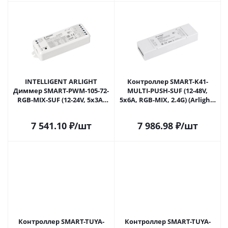
INTELLIGENT ARLIGHT
Контроллер SMART-K41-
Диммер SMART-PWM-105-72-
MULTI-PUSH-SUF (12-48V,
RGB-MIX-SUF (12-24V, 5x3A,
5x6A, RGB-MIX, 2.4G) (Arlight,
TUYA Wi-Fi, 2.4G) (IARL, IP20
IP20 Пластик, 5 лет) 032988 в
Пластик, 5 лет) 031679(1) в
Самаре
7 541.10
₽
/шт
7 986.98
₽
/шт
Самаре
Контроллер SMART-TUYA-
Контроллер SMART-TUYA-