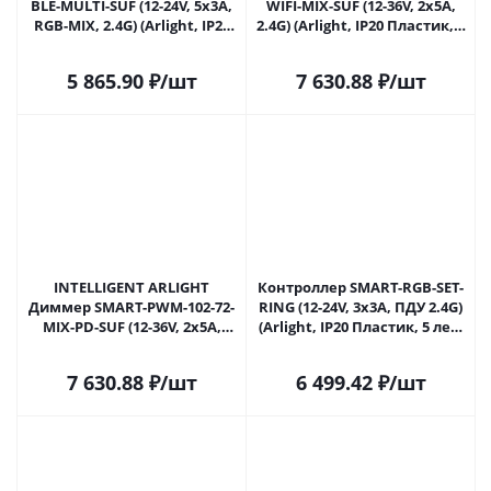
BLE-MULTI-SUF (12-24V, 5x3A,
WIFI-MIX-SUF (12-36V, 2x5A,
RGB-MIX, 2.4G) (Arlight, IP20
2.4G) (Arlight, IP20 Пластик, 5
Пластик, 5 лет) 033001 в
лет) 034501 в Самаре
Самаре
5 865.90
₽
/шт
7 630.88
₽
/шт
INTELLIGENT ARLIGHT
Контроллер SMART-RGB-SET-
Диммер SMART-PWM-102-72-
RING (12-24V, 3x3A, ПДУ 2.4G)
MIX-PD-SUF (12-36V, 2x5A,
(Arlight, IP20 Пластик, 5 лет)
TUYA Wi-Fi, 2.4G) (IARL,
034807 в Самаре
Контроллер) 034501(1) в
7 630.88
₽
/шт
6 499.42
₽
/шт
Самаре