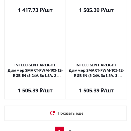
SENS) (IARL, Контроллер)
button, SENS) (IARL,
055840 в Самаре
Контроллер) 055841 в
1 417.73
₽
/шт
1 505.39
₽
/шт
Самаре
INTELLIGENT ARLIGHT
INTELLIGENT ARLIGHT
Диммер SMART-PWM-103-12-
Диммер SMART-PWM-103-12-
RGB-IN (5-24V, 3x1.5A, 2-
RGB-IN (5-24V, 3x1.5A, 3-
button, SENS) (IARL,
button, SENS) (IARL,
Контроллер) 055842 в
Контроллер) 055843 в
1 505.39
₽
/шт
1 505.39
₽
/шт
Самаре
Самаре
Показать еще