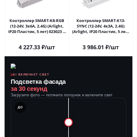
Контроллер SMART-K8-RGB
Контроллер SMART-K13-
(12-24V, 3x6A, 2.4G) (Arlight,
SYNC (12-24V, 4x3A, 2.4G)
IP20 Пластик, 5 лет) 023023 в
(Arlight, IP20 Пластик, 5 лет)
Самаре
023821 в Самаре
4 227.33
₽
/шт
3 986.01
₽
/шт
AI ВКЛЮЧАЕТ СВЕТ
Подсветка фасада
за 30 секунд
Загрузите фото — потяните ползунок и включите свет
ЛЕ
ДО