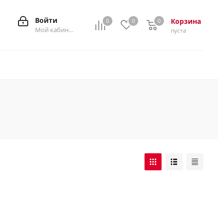
Войти
Корзина
0
0
0
0
Мой кабинет
пуста