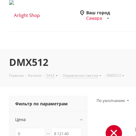
Ваш город
Самара
DMX512
Главная
-
Каталог
-
SALE
-
Управление светом
-
DMX512
По умолчанию
Фильтр по параметрам
Цена