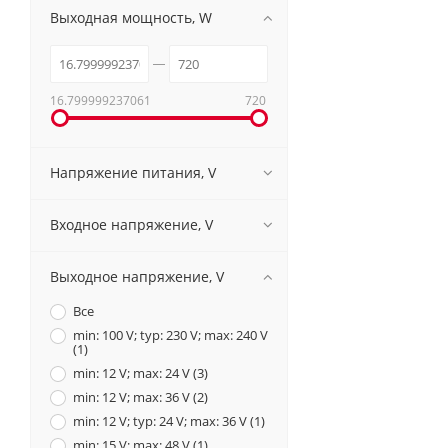
Выходная мощность, W
16.799999237061
720
Напряжение питания, V
Входное напряжение, V
Выходное напряжение, V
Все
min: 100 V; typ: 230 V; max: 240 V
(
1
)
min: 12 V; max: 24 V (
3
)
min: 12 V; max: 36 V (
2
)
min: 12 V; typ: 24 V; max: 36 V (
1
)
min: 15 V; max: 48 V (
1
)