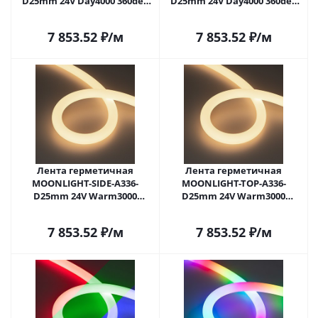
D25mm 24V Day4000 360deg
D25mm 24V Day4000 360deg
(14.4 W/m, IP65, 2835, 5m,
(14.4 W/m, IP65, 2835, 5m,
wire x2) (Arlight, Вывод
wire x2) (Arlight, Вывод
7 853.52
₽
/м
7 853.52
₽
/м
боковой, 3 года)
прямой, 3 года)
Лента герметичная
Лента герметичная
MOONLIGHT-SIDE-A336-
MOONLIGHT-TOP-A336-
D25mm 24V Warm3000
D25mm 24V Warm3000
360deg (14.4 W/m, IP65, 2835,
360deg (14.4 W/m, IP65, 2835,
5m, wire x2) (Arlight, Вывод
5m, wire x2) (Arlight, Вывод
7 853.52
₽
/м
7 853.52
₽
/м
боковой, 3 года)
прямой, 3 года)