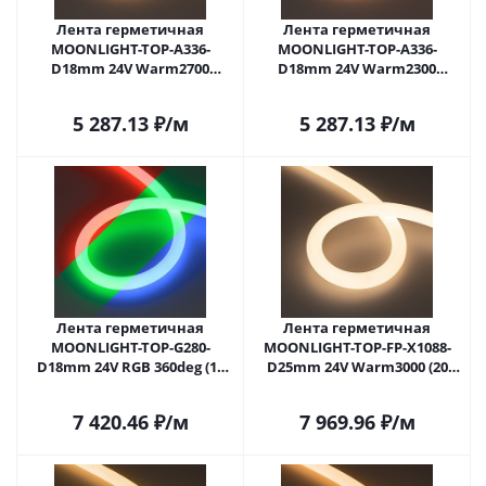
Лента герметичная
Лента герметичная
MOONLIGHT-TOP-A336-
MOONLIGHT-TOP-A336-
D18mm 24V Warm2700
D18mm 24V Warm2300
360deg (14.4 W/m, IP65, 2835,
360deg (14.4 W/m, IP65, 2835,
5m, wire x1) (Arlight, Вывод
5m, wire x1) (Arlight, Вывод
5 287.13
₽
/м
5 287.13
₽
/м
прямой, 3 года)
прямой, 3 года)
Лента герметичная
Лента герметичная
MOONLIGHT-TOP-G280-
MOONLIGHT-TOP-FP-X1088-
D18mm 24V RGB 360deg (13
D25mm 24V Warm3000 (20
W/m, IP65, 3838, 5m, wire x1)
W/m, IP65, 5m, wire x1)
(Arlight, Вывод прямой, 3
(Arlight, Вывод прямой, 3
7 420.46
₽
/м
7 969.96
₽
/м
года)
года)