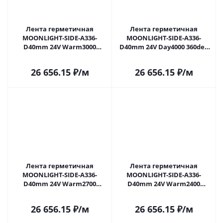
Лента герметичная
Лента герметичная
MOONLIGHT-SIDE-A336-
MOONLIGHT-SIDE-A336-
D40mm 24V Warm3000
D40mm 24V Day4000 360deg
360deg (15 W/m, IP65, 2835,
(15 W/m, IP65, 2835, 5m, wire
5m, wire x1) (Arlight, Вывод
x1) (Arlight, Вывод боковой,
26 656.15
₽
/м
26 656.15
₽
/м
боковой, 3 года)
3 года)
Лента герметичная
Лента герметичная
MOONLIGHT-SIDE-A336-
MOONLIGHT-SIDE-A336-
D40mm 24V Warm2700
D40mm 24V Warm2400
360deg (15 W/m, IP65, 2835,
360deg (15 W/m, IP65, 2835,
5m, wire x1) (Arlight, Вывод
5m, wire x1) (Arlight, Вывод
26 656.15
₽
/м
26 656.15
₽
/м
боковой, 3 года)
боковой, 3 года)