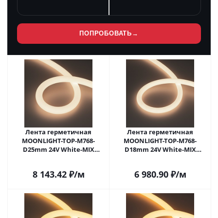
ПОПРОБОВАТЬ
→
Лента герметичная
Лента герметичная
MOONLIGHT-TOP-M768-
MOONLIGHT-TOP-M768-
D25mm 24V White-MIX
D18mm 24V White-MIX
360deg (14.4 W/m, IP65, 2216,
360deg (14.4 W/m, IP65, 2216,
5m, wire x1) (Arlight, Вывод
5m, wire x1) (Arlight, Вывод
8 143.42
₽
/м
6 980.90
₽
/м
прямой, 3 года)
прямой, 3 года)