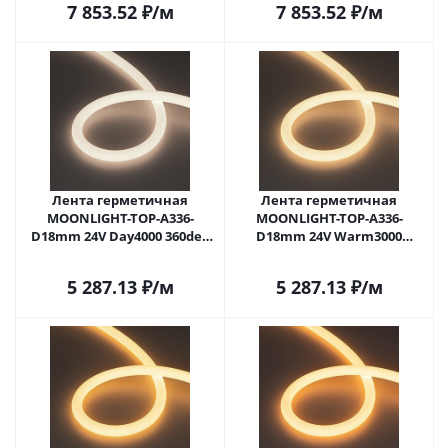
7 853.52
₽
/м
7 853.52
₽
/м
боковой, 3 года)
боковой, 3 года)
Лента герметичная
Лента герметичная
MOONLIGHT-TOP-A336-
MOONLIGHT-TOP-A336-
D18mm 24V Day4000 360deg
D18mm 24V Warm3000
(14.4 W/m, IP65, 2835, 5m,
360deg (14.4 W/m, IP65, 2835,
wire x1) (Arlight, Вывод
5m, wire x1) (Arlight, Вывод
5 287.13
₽
/м
5 287.13
₽
/м
прямой, 3 года)
прямой, 3 года)