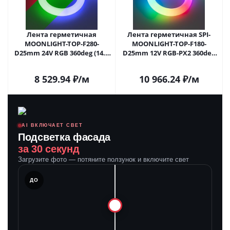
Лента герметичная
Лента герметичная SPI-
MOONLIGHT-TOP-F280-
MOONLIGHT-TOP-F180-
D25mm 24V RGB 360deg (14.4
D25mm 12V RGB-PX2 360deg
W/m, IP65, 3535, 5m, wire x1)
(20 W/m, IP65, 3535, 3m, wire
(Arlight, Вывод прямой, 3
x1) (Arlight, Вывод прямой, 3
8 529.94
₽
/м
10 966.24
₽
/м
года)
года)
AI ВКЛЮЧАЕТ СВЕТ
Подсветка фасада
за 30 секунд
Загрузите фото — потяните ползунок и включите свет
ЛЕ
ДО