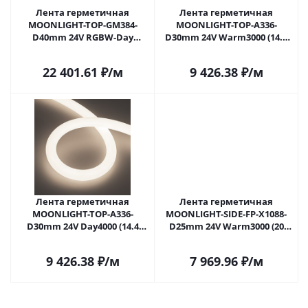
Лента герметичная
Лента герметичная
MOONLIGHT-TOP-GM384-
MOONLIGHT-TOP-A336-
D40mm 24V RGBW-Day
D30mm 24V Warm3000 (14.4
360deg (17.2 W/m, IP65, 5m,
W/m, IP65, 5m, wire x1)
wire x1) (Arlight, Вывод
(Arlight, Вывод прямой, 3
22 401.61
₽
/м
9 426.38
₽
/м
прямой, 3 года)
года)
Лента герметичная
Лента герметичная
MOONLIGHT-TOP-A336-
MOONLIGHT-SIDE-FP-X1088-
D30mm 24V Day4000 (14.4
D25mm 24V Warm3000 (20
W/m, IP65, 5m, wire x1)
W/m, IP65, 5m, wire x1)
(Arlight, Вывод прямой, 3
(Arlight, Вывод боковой, 3
9 426.38
₽
/м
7 969.96
₽
/м
года)
года)