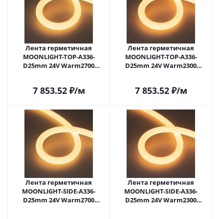
Лента герметичная
Лента герметичная
MOONLIGHT-TOP-A336-
MOONLIGHT-TOP-A336-
D25mm 24V Warm2700
D25mm 24V Warm2300
360deg (14.4 W/m, IP65, 2835,
360deg (14.4 W/m, IP65, 2835,
5m, wire x1) (Arlight, Вывод
5m, wire x1) (Arlight, Вывод
7 853.52
₽
/м
7 853.52
₽
/м
прямой, 3 года)
прямой, 3 года)
Лента герметичная
Лента герметичная
MOONLIGHT-SIDE-A336-
MOONLIGHT-SIDE-A336-
D25mm 24V Warm2700
D25mm 24V Warm2300
360deg (14.4 W/m, IP65, 2835,
360deg (14.4 W/m, IP65, 2835,
5m, wire x1) (Arlight, Вывод
5m, wire x1) (Arlight, Вывод