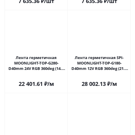
7 635.36
₽
/шт
7 635.36
₽
/шт
года)
года)
Лента герметичная
Лента герметичная SPI-
MOONLIGHT-TOP-G280-
MOONLIGHT-TOP-G180-
D40mm 24V RGB 360deg (14.4
D40mm 12V RGB 360deg (21.6
W/m, IP65, 5m, wire x1)
W/m, IP65, 5m, wire x1)
(Arlight, Вывод прямой, 3
(Arlight, Вывод прямой, 2
22 401.61
₽
/м
28 002.13
₽
/м
года)
года)