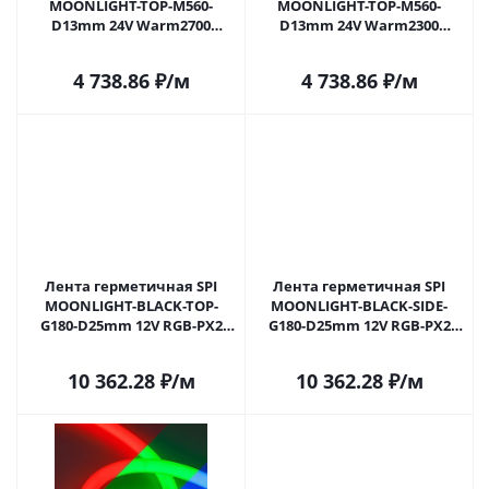
MOONLIGHT-TOP-M560-
MOONLIGHT-TOP-M560-
D13mm 24V Warm2700
D13mm 24V Warm2300
360deg (8.6 W/m, IP65, 5m,
360deg (8.6 W/m, IP65, 5m,
wire x1) (Arlight, Вывод
wire x1) (Arlight, Вывод
4 738.86
₽
/м
4 738.86
₽
/м
прямой, 3 года)
прямой, 3 года)
Лента герметичная SPI
Лента герметичная SPI
MOONLIGHT-BLACK-TOP-
MOONLIGHT-BLACK-SIDE-
G180-D25mm 12V RGB-PX2
G180-D25mm 12V RGB-PX2
(21.6 W/m, IP65, 5m, wire x1)
(21.6 W/m, IP65, 5m, wire x1)
(Arlight, Вывод прямой, 3
(Arlight, Вывод боковой, 3
10 362.28
₽
/м
10 362.28
₽
/м
года)
года)