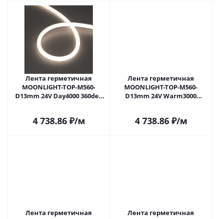
Лента герметичная
Лента герметичная
MOONLIGHT-TOP-M560-
MOONLIGHT-TOP-M560-
D13mm 24V Day4000 360deg
D13mm 24V Warm3000
(8.6 W/m, IP65, 5m, wire x1)
360deg (8.6 W/m, IP65, 5m,
(Arlight, Вывод прямой, 3
wire x1) (Arlight, Вывод
4 738.86
₽
/м
4 738.86
₽
/м
года)
прямой, 3 года)
Лента герметичная
Лента герметичная