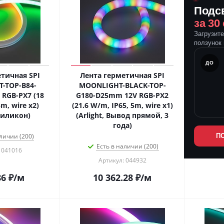
Подс
за 30
Загрузит
ползунок 
ПОСЛЕ
ДО
тичная SPI
Лента герметичная SPI
-TOP-B84-
MOONLIGHT-BLACK-TOP-
RGB-PX7 (18
G180-D25mm 12V RGB-PX2
m, wire x2)
(21.6 W/m, IP65, 5m, wire x1)
 Силикон)
(Arlight, Вывод прямой, 3
года)
личии (200)
П
Есть в наличии (200)
 041016
Артикул: 044932
86
₽
/м
10 362.28
₽
/м