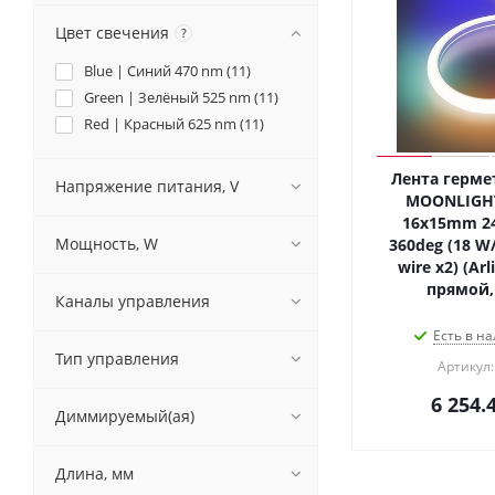
Цвет свечения
?
Blue | Синий 470 nm (
11
)
Green | Зелёный 525 nm (
11
)
Red | Красный 625 nm (
11
)
Лента герме
Напряжение питания, V
MOONLIGHT
16x15mm 24
Мощность, W
360deg (18 W/
wire x2) (Ar
прямой, 
Каналы управления
Есть в на
Тип управления
Артикул:
6 254.
Диммируемый(ая)
Длина, мм