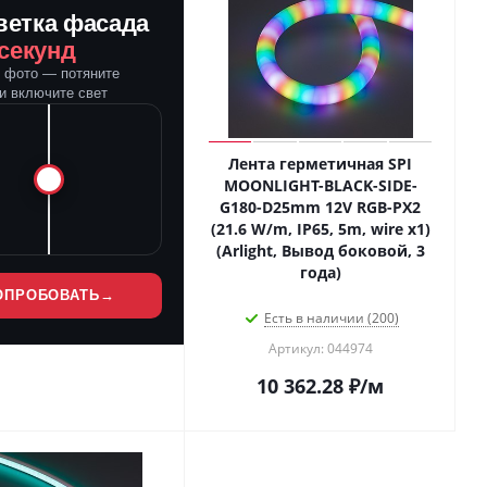
ветка фасада
 секунд
е фото — потяните
и включите свет
Лента герметичная SPI
MOONLIGHT-BLACK-SIDE-
G180-D25mm 12V RGB-PX2
(21.6 W/m, IP65, 5m, wire x1)
(Arlight, Вывод боковой, 3
года)
ОПРОБОВАТЬ
→
Есть в наличии (200)
Артикул: 044974
10 362.28
₽
/м