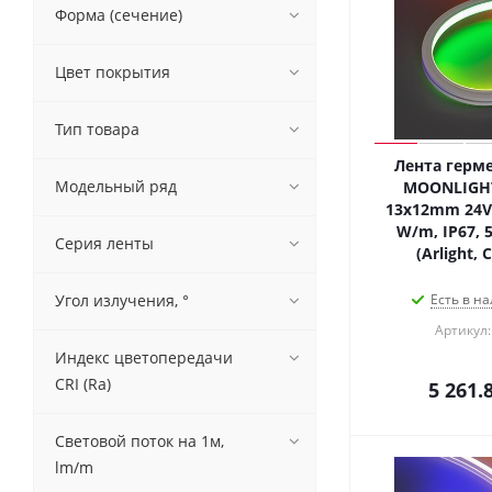
Форма (сечение)
Цвет покрытия
Тип товара
Лента герме
Модельный ряд
MOONLIGHT
13x12mm 24V 
W/m, IP67, 5
Серия ленты
(Arlight,
Угол излучения, °
Есть в на
Артикул:
Индекс цветопередачи
CRI (Ra)
5 261.
Световой поток на 1м,
lm/m