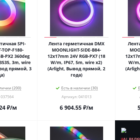
тичная SPI-
Лента герметичная DMX
Лент
TOP-F180-
MOONLIGHT-SIDE-B84-
MOON
B-PX2 360deg
12x17mm 24V RGB-PX7 (18
12x17
3535, 3m, wire
W/m, IP67, 5m, wire x2)
W/m, 
ывод прямой, 3
(Arlight, Вывод прямой, 2
(Arlig
а)
года)
личии (200)
Есть в наличии (30)
Е
 037564
Артикул: 041013
24
₽
/м
6 904.55
₽
/м
AI ВКЛ