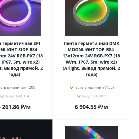
а герметичная SPI
Лента герметичная DMX
LIGHT-SIDE-B84-
MOONLIGHT-TOP-B84-
mm 24V RGB-PX7 (18
13x12mm 24V RGB-PX7 (18
IP67, 5m, wire x2)
W/m, IP67, 5m, wire x2)
ht, Вывод прямой, 2
(Arlight, Вывод прямой, 2
года)
года)
сть в наличии (200)
Есть в наличии (155)
Артикул: 041014
Артикул: 041015
5 261.86
₽
/м
6 904.55
₽
/м
ЮЧАЕТ СВЕТ