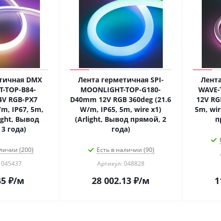
тичная DMX
Лента герметичная SPI-
Лента
-TOP-B84-
MOONLIGHT-TOP-G180-
WAVE-
V RGB-PX7
D40mm 12V RGB 360deg (21.6
12V RG
m, IP67, 5m,
W/m, IP65, 5m, wire x1)
5m, wir
light, Вывод
(Arlight, Вывод прямой, 2
п
3 года)
года)
личии (200)
Есть в наличии (90)
 045437
Артикул: 048828
45
₽
/м
28 002.13
₽
/м
1