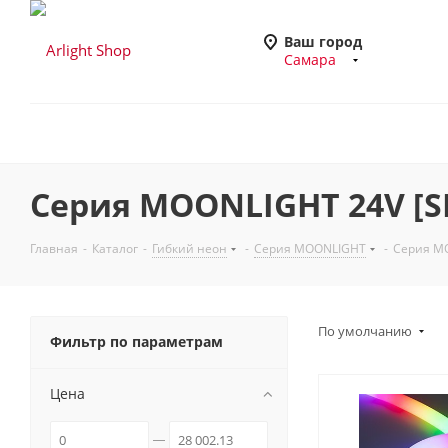
Ваш город
Самара
Серия MOONLIGHT 24V [S
Главная
-
Каталог
-
Гибкий неон
-
Серия MOONLIGHT
-
Серия MO
По умолчанию
Фильтр по параметрам
Цена