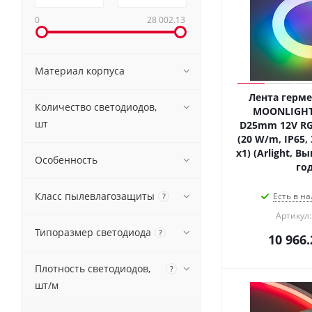
0
28 002.13
Материал корпуса
Лента герме
Количество светодиодов,
MOONLIGHT-
шт
D25mm 12V RG
(20 W/m, IP65, 
x1) (Arlight, В
Особенность
год
Класс пылевлагозащиты
Есть в на
?
Артикул:
Типоразмер светодиода
?
10 966.
Плотность светодиодов,
?
шт/м