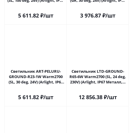
(SL, 100 deg, 24V) (Arlight, IP67
(GR, 30 deg, 24V) (Arlight, IP67
Металл, 3 года) 057833 в
Металл, 3 года) 057838 в
Самаре
Самаре
5 611.82
₽
/шт
3 976.87
₽
/шт
Светильник ART-PELURU-
Светильник LTD-GROUND-
GROUND-R23-1W Warm2700
R65-6W Warm2700 (SL, 24 deg,
(SL, 30 deg, 24V) (Arlight, IP67
230V) (Arlight, IP67 Металл, 3
Металл, 3 года) 057841 в
года) 060623 в Самаре
Самаре
5 611.82
₽
/шт
12 856.38
₽
/шт