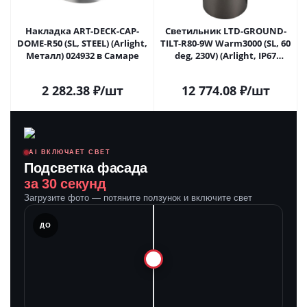
Накладка ART-DECK-CAP-
Светильник LTD-GROUND-
DOME-R50 (SL, STEEL) (Arlight,
TILT-R80-9W Warm3000 (SL, 60
Металл) 024932 в Самаре
deg, 230V) (Arlight, IP67
Металл, 3 года) 024950 в
Самаре
2 282.38
₽
/шт
12 774.08
₽
/шт
AI ВКЛЮЧАЕТ СВЕТ
Подсветка фасада
за 30 секунд
Загрузите фото — потяните ползунок и включите свет
ЛЕ
ДО