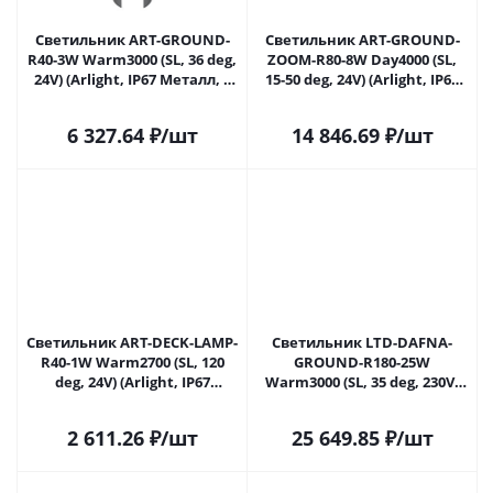
Светильник ART-GROUND-
Светильник ART-GROUND-
R40-3W Warm3000 (SL, 36 deg,
ZOOM-R80-8W Day4000 (SL,
24V) (Arlight, IP67 Металл, 3
15-50 deg, 24V) (Arlight, IP67
года) 048820 в Самаре
Металл, 3 года) 051697 в
Самаре
6 327.64
₽
/шт
14 846.69
₽
/шт
Светильник ART-DECK-LAMP-
Светильник LTD-DAFNA-
R40-1W Warm2700 (SL, 120
GROUND-R180-25W
deg, 24V) (Arlight, IP67
Warm3000 (SL, 35 deg, 230V)
Металл, 3 года) 051799 в
(Arlight, IP67 Металл, 5 лет)
Самаре
056554 в Самаре
2 611.26
₽
/шт
25 649.85
₽
/шт