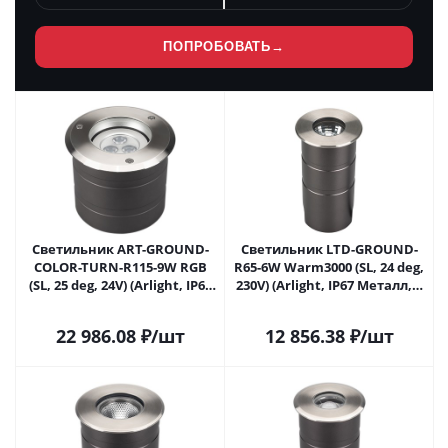
ПОПРОБОВАТЬ
→
Светильник ART-GROUND-
Светильник LTD-GROUND-
COLOR-TURN-R115-9W RGB
R65-6W Warm3000 (SL, 24 deg,
(SL, 25 deg, 24V) (Arlight, IP67
230V) (Arlight, IP67 Металл, 3
Металл, 3 года) 024961 в
года) 026449 в Самаре
Самаре
22 986.08
₽
/шт
12 856.38
₽
/шт