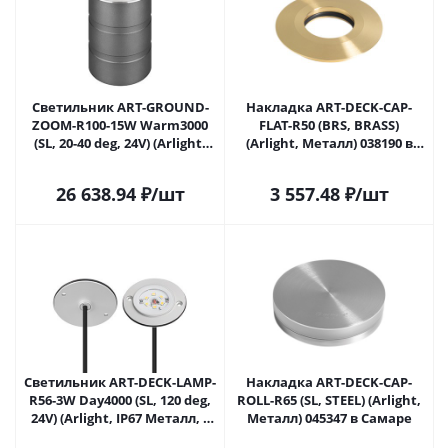
Светильник ART-GROUND-
Накладка ART-DECK-CAP-
ZOOM-R100-15W Warm3000
FLAT-R50 (BRS, BRASS)
(SL, 20-40 deg, 24V) (Arlight,
(Arlight, Металл) 038190 в
IP67 Металл, 3 года) 038172 в
Самаре
Самаре
26 638.94
₽
/шт
3 557.48
₽
/шт
Светильник ART-DECK-LAMP-
Накладка ART-DECK-CAP-
R56-3W Day4000 (SL, 120 deg,
ROLL-R65 (SL, STEEL) (Arlight,
24V) (Arlight, IP67 Металл, 3
Металл) 045347 в Самаре
года) 045343 в Самаре