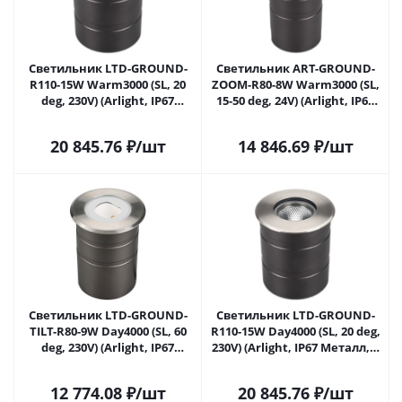
Светильник LTD-GROUND-
Светильник ART-GROUND-
R110-15W Warm3000 (SL, 20
ZOOM-R80-8W Warm3000 (SL,
deg, 230V) (Arlight, IP67
15-50 deg, 24V) (Arlight, IP67
Металл, 3 года) 026450(1) в
Металл, 3 года) 028065 в
Самаре
Самаре
20 845.76
₽
/шт
14 846.69
₽
/шт
Светильник LTD-GROUND-
Светильник LTD-GROUND-
TILT-R80-9W Day4000 (SL, 60
R110-15W Day4000 (SL, 20 deg,
deg, 230V) (Arlight, IP67
230V) (Arlight, IP67 Металл, 3
Металл, 3 года) 032213 в
года) 033578 в Самаре
Самаре
12 774.08
₽
/шт
20 845.76
₽
/шт