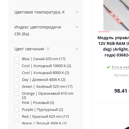
Цветовая температура, K
Индекс цветопередачи
CRI (Ra)
Модуль управл
12V RGB-RAM (0
Цвет свечения
deg) (Arlight
?
года) 03682
Blue | Синий 470 nm (
17
)
Cool | Холодный 10000 K (
2
)
Есть в на
Cool | Холодный 8000 K (
2
)
Артикул:
Day | Дневной 4000 K (
2
)
Green | Зелёный 525 nm (
17
)
98.41
Orange | Оранжевый 610 nm
(
2
)
Pink | Розовый (
2
)
Purple | Пурпурный (
2
)
Red | Красный 625 nm (
17
)
Warm | Тёплый 3000 K (
2
)