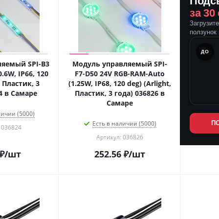
Подс
за 30
Загрузит
ползунок 
ПОСЛЕ
ДО
яемый SPI-B3
Модуль управляемый SPI-
.6W, IP66, 120
F7-D50 24V RGB-RAM-Auto
, Пластик, 3
(1.25W, IP68, 120 deg) (Arlight,
4 в Самаре
Пластик, 3 года) 036826 в
Самаре
личии (5000)
Есть в наличии (5000)
П
 036824
Артикул: 036826
₽
/шт
252.56
₽
/шт