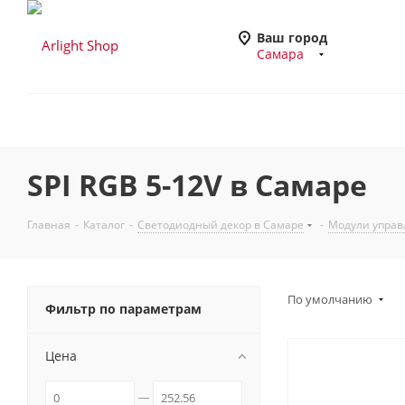
Ваш город
Самара
SPI RGB 5-12V в Самаре
Главная
-
Каталог
-
Светодиодный декор в Самаре
-
Модули управ
По умолчанию
Фильтр по параметрам
Цена