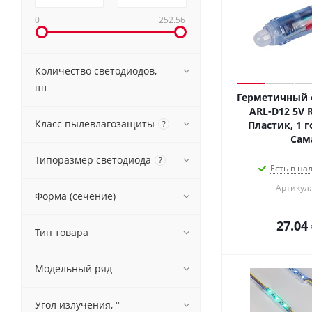
0
252.56
Количество светодиодов,
шт
Герметичный
ARL-D12 5V R
Класс пылевлагозащиты
?
Пластик, 1 г
Сам
Типоразмер светодиода
?
Есть в на
Артикул:
Форма (сечение)
27.04
Тип товара
Модельный ряд
Угол излучения, °