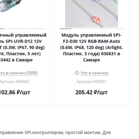
ичный управляемый
Модуль управляемый SPI-
ь SPI-UVR-D12 12V
F3-D30 12V RGB-RAM-Auto
 (0.3W, IP67, 90 deg)
(0.6W, IP68, 120 deg) (Arlight,
ght, Пластик, 5 лет)
Пластик, 3 года) 036831 в
43442 в Самаре
Самаре
сть в наличии (5000)
Нет в наличии
Артикул: 043442
Артикул: 036831
102.86
₽
/шт
205.42
₽
/шт
правление SPI-контроллером, простой монтаж. Для