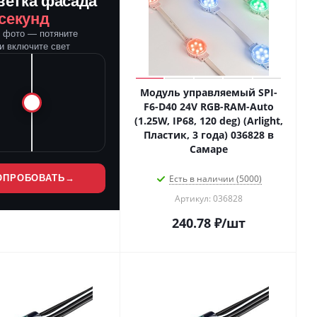
ветка фасада
 секунд
е фото — потяните
и включите свет
Модуль управляемый SPI-
F6-D40 24V RGB-RAM-Auto
(1.25W, IP68, 120 deg) (Arlight,
Пластик, 3 года) 036828 в
Самаре
ОПРОБОВАТЬ
→
Есть в наличии (5000)
Артикул: 036828
240.78
₽
/шт