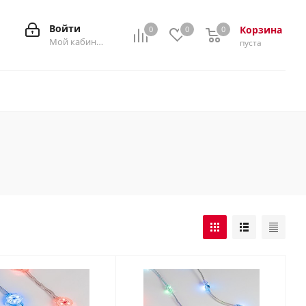
Войти
Корзина
0
0
0
0
Мой кабинет
пуста