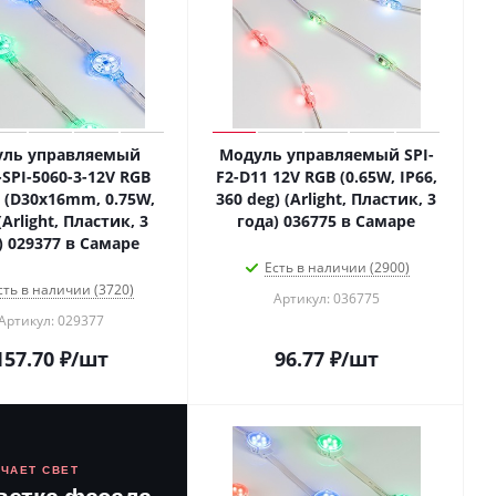
уль управляемый
Модуль управляемый SPI-
-SPI-5060-3-12V RGB
F2-D11 12V RGB (0.65W, IP66,
 (D30x16mm, 0.75W,
360 deg) (Arlight, Пластик, 3
(Arlight, Пластик, 3
года) 036775 в Самаре
) 029377 в Самаре
Есть в наличии (2900)
сть в наличии (3720)
Артикул: 036775
Артикул: 029377
157.70
₽
/шт
96.77
₽
/шт
ЮЧАЕТ СВЕТ