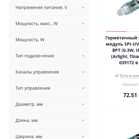
White | Белый 6000 K (
2
)
Напряжение питания, V
Yellow | Жёлтый 590 nm (
2
)
Мощность, макс., W
Герметичный
Мощность, W
модуль SPI-UV
BPT (0.3W, I
Тип подключения
(Arlight, Пла
039172 в
Каналы управления
Есть в на
Артикул:
Тип управления
72.51
Диаметр, мм
Длина, мм
Ширина, мм