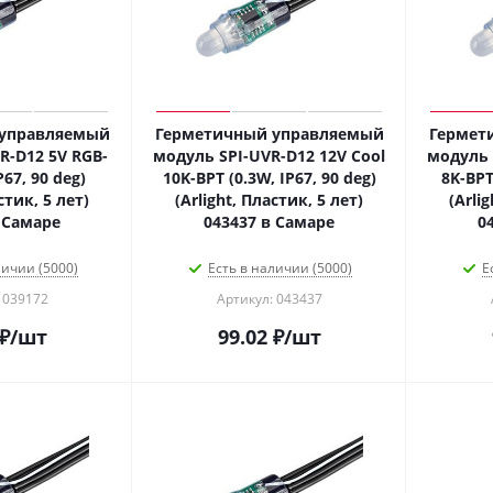
 управляемый
Герметичный управляемый
Гермет
R-D12 5V RGB-
модуль SPI-UVR-D12 12V Cool
модуль 
P67, 90 deg)
10K-BPT (0.3W, IP67, 90 deg)
8K-BPT
стик, 5 лет)
(Arlight, Пластик, 5 лет)
(Arli
 Самаре
043437 в Самаре
0
личии (5000)
Есть в наличии (5000)
Е
 039172
Артикул: 043437
₽
/шт
99.02
₽
/шт