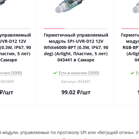
 управляемый
Герметичный управляемый
Гермет
UVR-D12 12V
модуль SPI-UVR-D12 12V
модул
0.3W, IP67, 90
White6000-BPT (0.3W, IP67, 90
RGB-BPT
Пластик, 5 лет)
deg) (Arlight, Пластик, 5 лет)
(Arli
 Самаре
043441 в Самаре
0
личии (5000)
Есть в наличии (5000)
Е
 043440
Артикул: 043441
₽
/шт
99.02
₽
/шт
модули, управляемые по протоколу SPI или «бегущий огонь». У