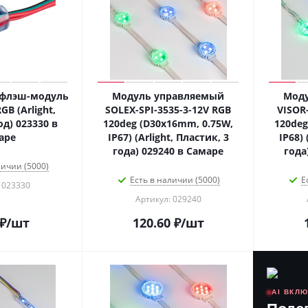
 флэш-модуль
Модуль управляемый
Мод
GB (Arlight,
SOLEX-SPI-3535-3-12V RGB
VISOR
од) 023330 в
120deg (D30x16mm, 0.75W,
120deg
аре
IP67) (Arlight, Пластик, 3
IP68) 
года) 029240 в Самаре
года
личии (5000)
Есть в наличии (5000)
Е
 023330
Артикул: 029240
₽
/шт
120.60
₽
/шт
AI ВКЛ