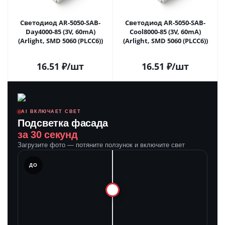
Светодиод AR-5050-SAB-
Светодиод AR-5050-SAB-
Day4000-85 (3V, 60mA)
Cool8000-85 (3V, 60mA)
(Arlight, SMD 5060 (PLCC6))
(Arlight, SMD 5060 (PLCC6))
16.51
₽
/шт
16.51
₽
/шт
AI ВКЛЮЧАЕТ СВЕТ
Подсветка фасада
за 30 секунд
Загрузите фото — потяните ползунок и включите свет
ЛЕ
ДО