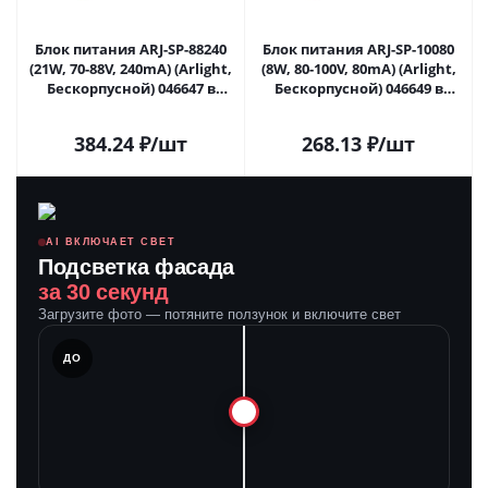
Блок питания ARJ-SP-88240
Блок питания ARJ-SP-10080
(21W, 70-88V, 240mA) (Arlight,
(8W, 80-100V, 80mA) (Arlight,
Бескорпусной) 046647 в
Бескорпусной) 046649 в
#REGION_NAME_DECLINE_PP#
#REGION_NAME_DECLINE_PP#
384.24
₽
/шт
268.13
₽
/шт
AI ВКЛЮЧАЕТ СВЕТ
Подсветка фасада
за 30 секунд
Загрузите фото — потяните ползунок и включите свет
ЛЕ
ДО