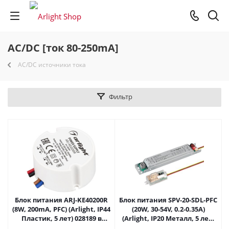
AC/DC [ток 80-250mA]
AC/DC источники тока
Фильтр
Блок питания ARJ-KE40200R
Блок питания SPV-20-SDL-PFC
(8W, 200mA, PFC) (Arlight, IP44
(20W, 30-54V, 0.2-0.35A)
Пластик, 5 лет) 028189 в
(Arlight, IP20 Металл, 5 лет)
#REGION_NAME_DECLINE_PP#
041351 в