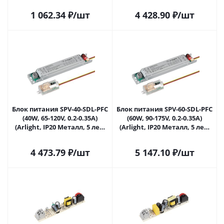
#REGION_NAME_DECLINE_PP#
1 062.34
₽
/шт
4 428.90
₽
/шт
Блок питания SPV-40-SDL-PFC
Блок питания SPV-60-SDL-PFC
(40W, 65-120V, 0.2-0.35A)
(60W, 90-175V, 0.2-0.35A)
(Arlight, IP20 Металл, 5 лет)
(Arlight, IP20 Металл, 5 лет)
041352 в
041353 в
#REGION_NAME_DECLINE_PP#
#REGION_NAME_DECLINE_PP#
4 473.79
₽
/шт
5 147.10
₽
/шт