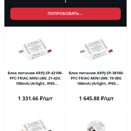
ПОПРОБОВАТЬ
→
Блок питания ARPJ-SP-42100-
Блок питания ARPJ-SP-38160-
PFC-TRIAC-MINI (4W, 21-42V,
PFC-TRIAC-MINI (6W, 19-38V,
100mA) (Arlight, IP65
160mA) (Arlight, IP65
Пластик, 5 лет) 047584 в
Пластик, 5 лет) 047585 в
#REGION_NAME_DECLINE_PP#
#REGION_NAME_DECLINE_PP#
1 331.66
₽
/шт
1 645.88
₽
/шт