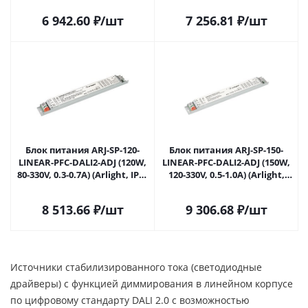
Самаре
Самаре
6 942.60
₽
/шт
7 256.81
₽
/шт
Блок питания ARJ-SP-120-
Блок питания ARJ-SP-150-
LINEAR-PFC-DALI2-ADJ (120W,
LINEAR-PFC-DALI2-ADJ (150W,
80-330V, 0.3-0.7A) (Arlight, IP20
120-330V, 0.5-1.0A) (Arlight,
Металл, 5 лет) 035537 в
IP20 Металл, 5 лет) 039603 в
Самаре
Самаре
8 513.66
₽
/шт
9 306.68
₽
/шт
Источники стабилизированного тока (светодиодные
драйверы) с функцией диммирования в линейном корпусе
по цифровому стандарту DALI 2.0 с возможностью