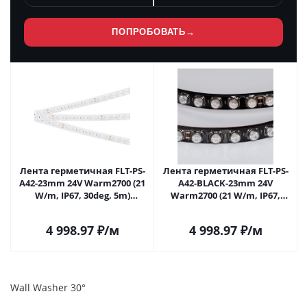
ПОПРОБОВАТЬ
→
Лента герметичная FLT-PS-
Лента герметичная FLT-PS-
A42-23mm 24V Warm2700 (21
A42-BLACK-23mm 24V
W/m, IP67, 30deg, 5m)
Warm2700 (21 W/m, IP67,
(Arlight, -) 049292 в Самаре
30deg, 5m) (Arlight, -) 049293 в
Самаре
4 998.97
₽
/м
4 998.97
₽
/м
Wall Washer 30°