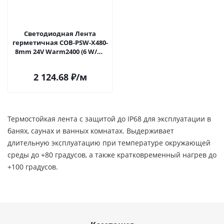
Светодиодная Лента
герметичная COB-PSW-X480-
8mm 24V Warm2400 (6 W/m,
IP67, TWP100, 5m) (Arlight,
CRI>90) 060454 в Самаре
2 124.68
₽
/м
Термостойкая лента с защитой до IP68 для эксплуатации в
банях, саунах и ванных комнатах. Выдерживает
длительную эксплуатацию при температуре окружающей
среды до +80 градусов, а также кратковременный нагрев до
+100 градусов.