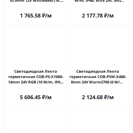
10.5mm 12V White6000 (16.8
W/m, IP68, Wire 2m, 5m)
W/m, IP68, Wire 2m, 5m)
(Arlight, -) 029599(3) в Самаре
(Arlight, -) 029596(3) в Самаре
1 765.58
₽
/м
2 177.78
₽
/м
Светодиодная Лента
Светодиодная Лента
герметичная COB-PS-X1680-
герметичная COB-PSW-X480-
14mm 24V RGB (10 W/m, IP67,
8mm 24V Warm2700 (6 W/m,
TWP100, 5m) (Arlight, -)
IP67, TWP100, 5m) (Arlight,
060354 в Самаре
CRI>90) 060453 в Самаре
5 606.45
₽
/м
2 124.68
₽
/м