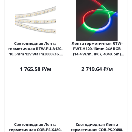
Светодиодная Лента
Лента герметичная RTW-
герметичная RTW-PU-A120-
PWT-H120-13mm 24V RGB
10.5mm 12V Warm3000 (16.8
(14.4 W/m, IP67, 4040, 5m)
W/m, IP68, Wire 2m, 5m)
(Arlight, Герметичный)
(Arlight, -) 029598(3) в Самаре
1 765.58
₽
/м
2 719.64
₽
/м
Светодиодная Лента
Светодиодная Лента
герметичная COB-PS-X480-
герметичная COB-PS-X480-