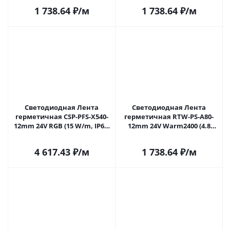
(Arlight, -) 045163 в Самаре
(Arlight, -) 045164 в Самаре
1 738.64
₽
/м
1 738.64
₽
/м
Светодиодная Лента
Светодиодная Лента
герметичная CSP-PFS-X540-
герметичная RTW-PS-A80-
12mm 24V RGB (15 W/m, IP68,
12mm 24V Warm2400 (4.8
TWP100, 5m) (Arlight, -)
W/m, IP67, TWP100, 5m)
051234 в Самаре
(Arlight, -) 053506 в Самаре
4 617.43
₽
/м
1 738.64
₽
/м