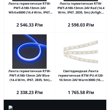
Лента герметичная RTW-
Лента герметичная RTW-
PWT-A180-13mm 24V
PWT-A180-13mm 24V Red (14.4
White6000 (14.4 W/m, IP67,
W/m, IP67, 2835, 5m) (Arlight,
2835, 5m) (Arlight, 14.4 Вт/м,
14.4 Вт/м, IP67)
IP67)
2 546.33
₽
/м
2 598.03
₽
/м
Лента герметичная RTW-
Светодиодная Лента
PWT-A180-13mm 24V Blue
герметичная RTW-PU-A120-
(14.4 W/m, IP67, 2835, 5m)
10.5mm 24V Warm3000 (16.8
(Arlight, 14.4 Вт/м, IP67)
W/m, IP68, Wire 2m, 5m)
(Arlight, -) 029043(3) в Самаре
2 338.23
₽
/м
1 765.58
₽
/м