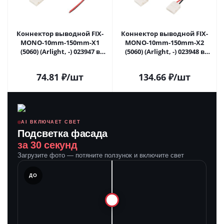
Коннектор выводной FIX-
Коннектор выводной FIX-
MONO-10mm-150mm-X1
MONO-10mm-150mm-X2
(5060) (Arlight, -) 023947 в
(5060) (Arlight, -) 023948 в
Самаре
Самаре
74.81
₽
/шт
134.66
₽
/шт
AI ВКЛЮЧАЕТ СВЕТ
Подсветка фасада
за 30 секунд
Загрузите фото — потяните ползунок и включите свет
ЛЕ
ДО