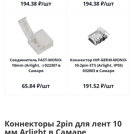
194.38
₽
/шт
194.38
₽
/шт
Соединитель FAST-MONO-
Коннектор HIP-GERM-MONO-
10mm (Arlight, -) 022307 в
10-2pin-STS (Arlight, IP55)
Самаре
032003 в Самаре
65.84
₽
/шт
191.52
₽
/шт
Коннекторы 2pin для лент 10
мм Arlight в Самаре