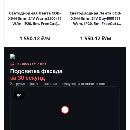
Светодиодная Лента COB-
Светодиодная Лента COB-
X544-8mm 24V Warm3500 (11
X544-8mm 24V Day4000 (11
W/m, IP20, 5m, FreeСut)
W/m, IP20, 5m, FreeСut)
(Arlight, Свободная резка)
(Arlight, Свободная резка)
043415(1) в Самаре
043416 в Самаре
1 550.12
₽
/м
1 550.12
₽
/м
AI ВКЛЮЧАЕТ СВЕТ
Подсветка фасада
за 30 секунд
Загрузите фото — потяните ползунок и включите свет
ЛЕ
ДО