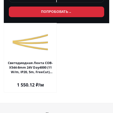
ПОПРОБОВАТЬ
→
Светодиодная Лента COB-
X544-8mm 24V Day4000 (11
W/m, IP20, 5m, FreeСut)
(Arlight, Свободная резка)
043416(1) в Самаре
1 550.12
₽
/м