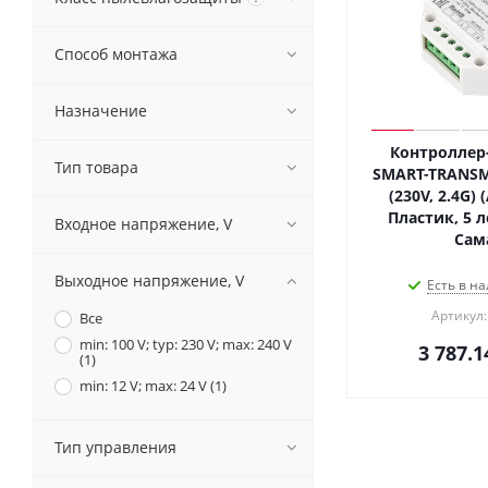
Способ монтажа
Назначение
Контроллер
Тип товара
SMART-TRANSM
(230V, 2.4G) (
Пластик, 5 л
Входное напряжение, V
Сам
Выходное напряжение, V
Есть в на
Артикул:
Все
min: 100 V; typ: 230 V; max: 240 V
3 787.1
(
1
)
min: 12 V; max: 24 V (
1
)
Тип управления