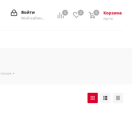
Войти
Корзина
0
0
0
0
Мой кабинет
пуста
 Самаре