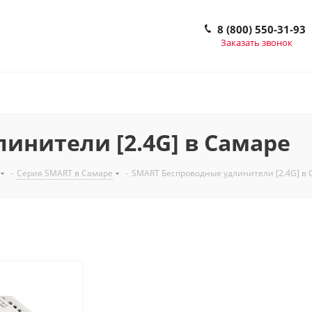
8 (800) 550-31-93
Заказать звонок
инители [2.4G] в Самаре
-
Серия SMART в Самаре
-
SMART Беспроводные удлинители [2.4G] в