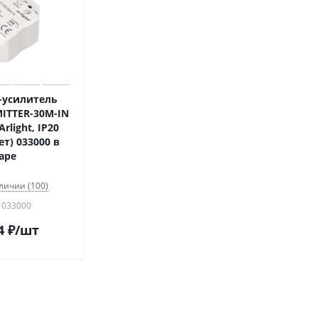
-усилитель
ITTER-30M-IN
Arlight, IP20
ет) 033000 в
аре
личии (100)
 033000
4
₽
/шт