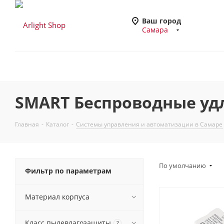
Ваш город
Самара
SMART Беспроводные удл
Главная
-
Каталог
-
Системы управления и автоматизации в Самаре
По умолчанию
Фильтр по параметрам
Материал корпуса
Класс пылевлагозащиты
?