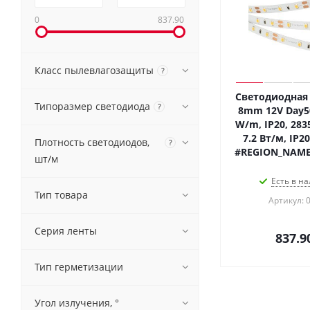
0
837.90
Класс пылевлагозащиты
?
Светодиодная 
Типоразмер светодиода
?
8mm 12V Day50
W/m, IP20, 2835
7.2 Вт/м, IP20
Плотность светодиодов,
?
#REGION_NAME
шт/м
Есть в на
Тип товара
Артикул: 
Серия ленты
837.9
Тип герметизации
Угол излучения, °