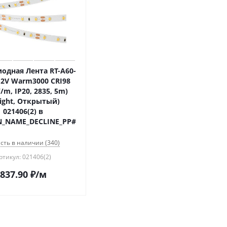
одная Лента RT-A60-
2V Warm3000 CRI98
/m, IP20, 2835, 5m)
light, Открытый)
021406(2) в
N_NAME_DECLINE_PP#
сть в наличии (340)
ртикул: 021406(2)
837.90
₽
/м