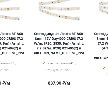
Лента RT-A60-
Светодиодная Лента RT-A60-
Светоди
00 CRI98 (7.2
8mm 12V Day4000 CRI98 (7.2
8mm 1
, 5m) (Arlight,
W/m, IP20, 2835, 5m) (Arlight,
(7.2 W
) 021404(2) в
7.2 Вт/м, IP20) 021405(2) в
(Ar
_DECLINE_PP#
#REGION_NAME_DECLINE_PP#
#REGIO
личии (175)
Есть в наличии (415)
Е
021404(2)
Артикул: 021405(2)
А
0
₽
/м
837.90
₽
/м