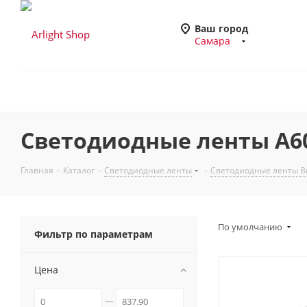
Ваш город
Самара
Светодиодные ленты A60
Главная
-
Каталог
-
Светодиодные ленты
-
Светодиодные ленты Вы
По умолчанию
Фильтр по параметрам
Цена