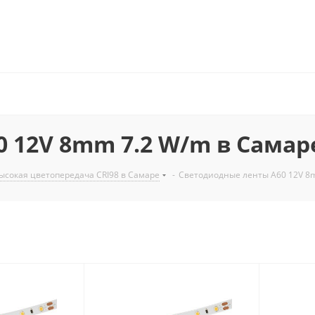
 12V 8mm 7.2 W/m в Самар
сокая цветопередача CRI98 в Самаре
-
Светодиодные ленты A60 12V 8