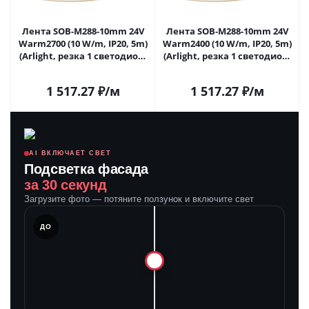
Лента SOB-M288-10mm 24V
Лента SOB-M288-10mm 24V
Warm2700 (10 W/m, IP20, 5m)
Warm2400 (10 W/m, IP20, 5m)
(Arlight, резка 1 светодиод)
(Arlight, резка 1 светодиод)
062071 в Самаре
062072 в Самаре
1 517.27
₽
/м
1 517.27
₽
/м
AI ВКЛЮЧАЕТ СВЕТ
Подсветка фасада
за 30 секунд
Загрузите фото — потяните ползунок и включите свет
ЛЕ
ДО