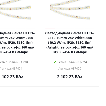
одная Лента ULTRA-
Светодиодная Лента ULTRA-
10mm 24V Warm2700
C112-10mm 24V White6000
W/m, IP20, 5630, 5m)
(19.2 W/m, IP20, 5630, 5m)
t, высок.эфф.160 лм/
(Arlight, высок.эфф.160 лм/
 037454 в Самаре
Вт) 037456 в Самаре
сть в наличии (360)
Есть в наличии (265)
Артикул: 037454
Артикул: 037456
2 102.23
₽
/м
2 102.23
₽
/м