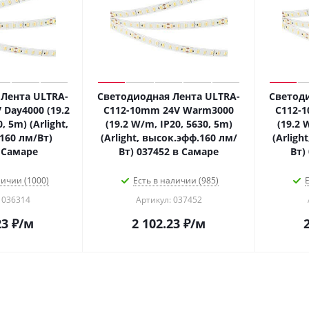
Лента ULTRA-
Светодиодная Лента ULTRA-
Светоди
Day4000 (19.2
C112-10mm 24V Warm3000
C112-
, 5m) (Arlight,
(19.2 W/m, IP20, 5630, 5m)
(19.2 
160 лм/Вт)
(Arlight, высок.эфф.160 лм/
(Arligh
 Самаре
Вт) 037452 в Самаре
Вт)
личии (1000)
Есть в наличии (985)
Е
 036314
Артикул: 037452
23
₽
/м
2 102.23
₽
/м