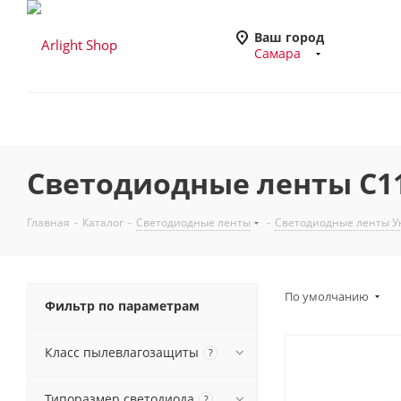
Ваш город
Самара
Светодиодные ленты C11
Главная
-
Каталог
-
Светодиодные ленты
-
Светодиодные ленты У
По умолчанию
Фильтр по параметрам
Класс пылевлагозащиты
?
Типоразмер светодиода
?