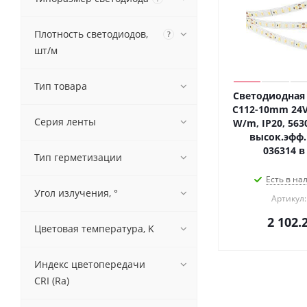
Плотность светодиодов,
?
шт/м
Тип товара
Светодиодная 
C112-10mm 24V 
Серия ленты
W/m, IP20, 5630
высок.эфф.
036314 в
Тип герметизации
Есть в на
Угол излучения, °
Артикул:
2 102.
Цветовая температура, K
Индекс цветопередачи
CRI (Ra)