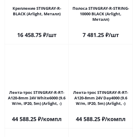
Крепление STINGRAY-R-
Полоса STINGRAY-R-STRING-
BLACK (Arlight, Металл)
10000 BLACK (Arlight,
Металл)
16 458.75
₽
/шт
7 481.25
₽
/шт
Лента-трос STINGRAY-R-RT-
Лента-трос STINGRAY-R-RT-
A120-8mm 24V White6000 (9.6
A120-8mm 24V Day4000 (9.6
W/m, IP20, 5m) (Arlight, -)
W/m, IP20, 5m) (Arlight, -)
44 588.25
₽
/компл
44 588.25
₽
/компл