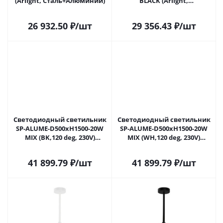
(Arlight, Сталь+Алюминий)
BLACK (Arlight,
Сталь+Алюминий)
26 932.50
₽
/шт
29 356.43
₽
/шт
Светодиодный светильник
Светодиодный светильник
SP-ALUME-D500xH1500-20W
SP-ALUME-D500xH1500-20W
MIX (BK,120 deg, 230V)
MIX (WH,120 deg, 230V)
(Arlight, Металл) 053809 в
(Arlight, Металл) 053810 в
Самаре
Самаре
41 899.79
₽
/шт
41 899.79
₽
/шт