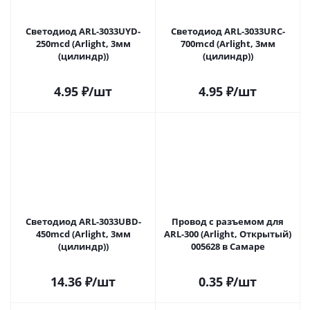
Светодиод ARL-3033UYD-
Светодиод ARL-3033URC-
250mcd (Arlight, 3мм
700mcd (Arlight, 3мм
(цилиндр))
(цилиндр))
4.95
₽
/шт
4.95
₽
/шт
Светодиод ARL-3033UBD-
Провод с разъемом для
450mcd (Arlight, 3мм
ARL-300 (Arlight, Открытый)
(цилиндр))
005628 в Самаре
14.36
₽
/шт
0.35
₽
/шт