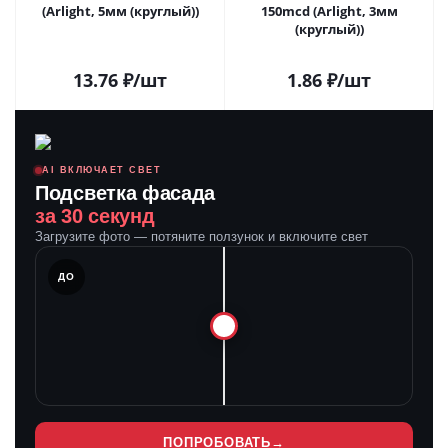
(Arlight, 5мм (круглый))
150mcd (Arlight, 3мм
(круглый))
13.76
₽
/шт
1.86
₽
/шт
AI ВКЛЮЧАЕТ СВЕТ
Подсветка фасада
за 30 секунд
Загрузите фото — потяните ползунок и включите свет
ЛЕ
ДО
ПОПРОБОВАТЬ
→