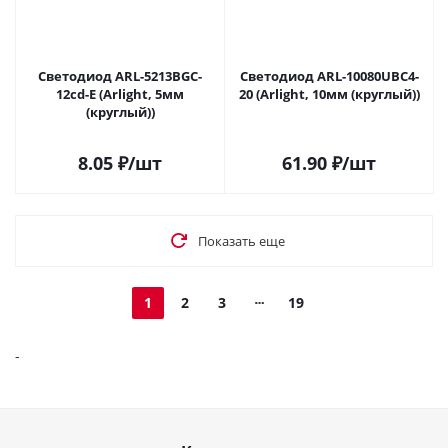
Светодиод ARL-5213BGC-
Светодиод ARL-10080UBC4-
12cd-E (Arlight, 5мм
20 (Arlight, 10мм (круглый))
(круглый))
8.05
₽
/шт
61.90
₽
/шт
Показать еще
1
2
3
19
-