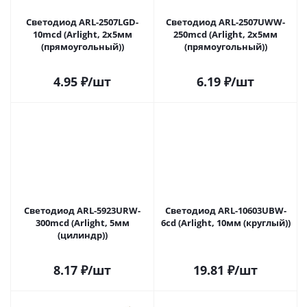
Светодиод ARL-2507LGD-
Светодиод ARL-2507UWW-
10mcd (Arlight, 2x5мм
250mcd (Arlight, 2x5мм
(прямоугольный))
(прямоугольный))
4.95
₽
/шт
6.19
₽
/шт
Светодиод ARL-5923URW-
Светодиод ARL-10603UBW-
300mcd (Arlight, 5мм
6cd (Arlight, 10мм (круглый))
(цилиндр))
8.17
₽
/шт
19.81
₽
/шт