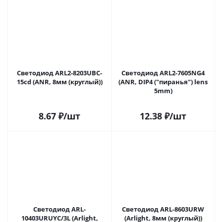
Светодиод ARL2-8203UBC-
Светодиод ARL2-7605NG4
15cd (ANR, 8мм (круглый))
(ANR, DIP4 ("пиранья") lens
5mm)
8.67
₽
/шт
12.38
₽
/шт
Светодиод ARL-
Светодиод ARL-8603URW
10403URUYC/3L (Arlight,
(Arlight, 8мм (круглый))